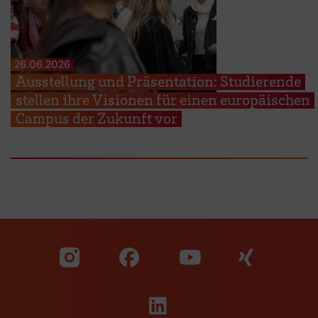
26.06.2026
Ausstellung und Präsentation: Studierende
stellen ihre Visionen für einen europäischen
Campus der Zukunft vor
Zu unserer Facebook S
Zu unse
Zu unserer YouTu
Zu unserer Instagram Seite
Zu unserer LinkedI