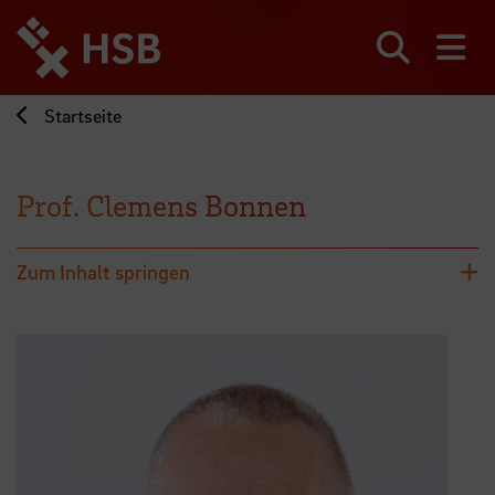
Direkt
zum
Seiteninhalt
Suchen
Me
springen
Startseite
Prof. Clemens Bonnen
Zum Inhalt springen