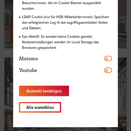
Besucher:innen, die im Cookie-Banner ausgewählt
wurden.
LDAP-Cookie (nur für HSB-Mitarbeiter:innen): Speichert
den erfolgreichen Log-In bei zugriffsgeschützten Seiten
Konstruktion & Ökonomie - Park
und Dateien.
House 16
Eye-Able®: Es werden keine Cookies gesetzt.
Nutzereinstellungen werden im Local Storage des
Browsers gespeichert.
Matomo
Matomo
Youtube
Youtube
Auswahl bestätigen
Alle auswählen