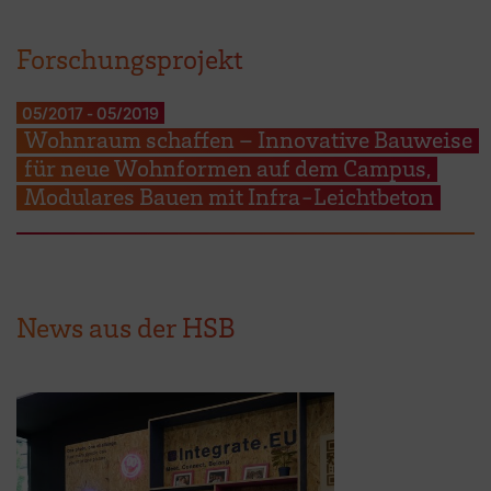
Forschungsprojekt
05/2017
-
05/2019
Wohnraum schaffen – Innovative Bauweise
für neue Wohnformen auf dem Campus,
Modulares Bauen mit Infra‐Leichtbeton
News aus der HSB