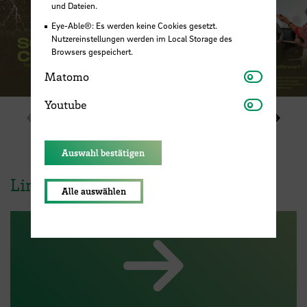
und Dateien.
Eye-Able®: Es werden keine Cookies gesetzt.
Nutzereinstellungen werden im Local Storage des
Browsers gespeichert.
Matomo
Matomo
Youtube
Youtube
Zeige vorheriges Element im Karussell
Zeige
1 / 8
Auswahl bestätigen
Links
Alle auswählen