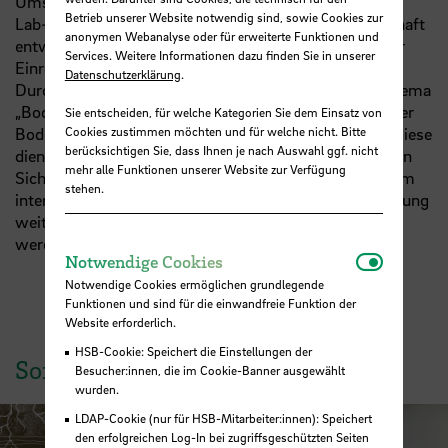
Umsetzung zu führen. Diese sollen gemäß des Living-
Betrieb unserer Website notwendig sind, sowie Cookies zur
Lab-Ansatzes der
EU
zusammen mit der Zivilgesellschaft
anonymen Webanalyse oder für erweiterte Funktionen und
entwickelt, gestaltet und ausgeführt werden. Nach der
Services. Weitere Informationen dazu finden Sie in unserer
Einreichung der Skizze ist die Organisation und
Datenschutzerklärung
.
Durchführung einer internationalen Konferenz zum Thema
„Bodensensible Stadtentwicklung, integrierter baulicher
Sie entscheiden, für welche Kategorien Sie dem Einsatz von
Bodenschutz und urbane Bodengesundheit“ geplant. Diese
Cookies zustimmen möchten und für welche nicht. Bitte
berücksichtigen Sie, dass Ihnen je nach Auswahl ggf. nicht
dient der Stärkung des Konsortiums und einer besseren
mehr alle Funktionen unserer Website zur Verfügung
Sichtbarkeit der Arbeitsgruppe und des Konsortiums im
stehen.
internationalen Raum. Zudem sollen bei der Veranstaltung
weitere mögliche gemeinsame Projekte diskutiert
werden.
Notwendi
Notwendige Cookies
Notwendige Cookies ermöglichen grundlegende
Funktionen und sind für die einwandfreie Funktion der
Website erforderlich.
HSB-Cookie: Speichert die Einstellungen der
SoilCities Conference
Besucher:innen, die im Cookie-Banner ausgewählt
wurden.
LDAP-Cookie (nur für HSB-Mitarbeiter:innen): Speichert
den erfolgreichen Log-In bei zugriffsgeschützten Seiten