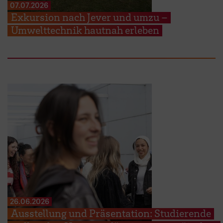
07.07.2026
Exkursion nach Jever und umzu –
Umwelttechnik hautnah erleben
26.06.2026
Ausstellung und Präsentation: Studierende