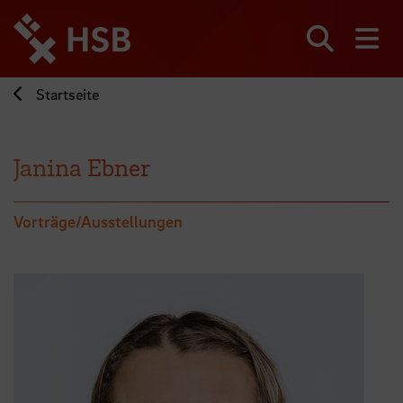
Direkt
zum
Seiteninhalt
Suchen
Me
springen
Startseite
Janina Ebner
Vorträge/Ausstellungen