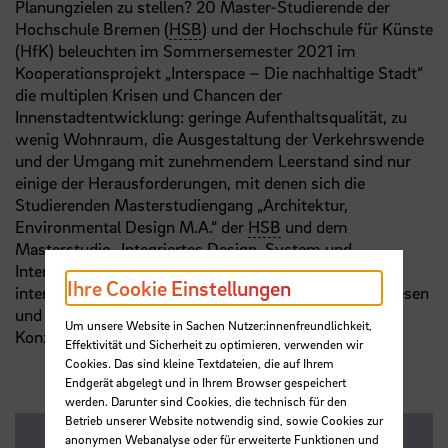
Planungzielen zu stellen? 20 Master-Studierende der
Hochschule Bremen (
HSB
) und der Hochschule für Künste
(HfK) beleuchten im Sommersemester 2021 im
Kooperationsprojekt „Interspace – Die nachhaltige Stadt“
die multiplen Krisen und Chancen der
Innenstadtentwicklung: geringe Aufenthaltsqualität, zu
wenig Wohnraum, die Ausgestaltung der Verkehrswende
und der Umgang mit zunehmendem Leerstand sind nur
einige der Herausforderungen, mit denen sich die
Studierenden Masterstudiengang „Architektur,
Environmental Design M.A.“ der
HSB
und dem
Masterstudio „Integriertes Design, System und
Interaktion“ der HfK kritisch ausneinandersetzten. In
Ihre Cookie Einstellungen
interdisziplinären Teams haben die Studierenden zu diesen
und weiteren Fragen konkrete Visionen und
Um unsere Website in Sachen Nutzer:innenfreundlichkeit,
Konzeptvorschläge entwickelt.
Effektivität und Sicherheit zu optimieren, verwenden wir
Cookies. Das sind kleine Textdateien, die auf Ihrem
Endgerät abgelegt und in Ihrem Browser gespeichert
werden. Darunter sind Cookies, die technisch für den
Betrieb unserer Website notwendig sind, sowie Cookies zur
anonymen Webanalyse oder für erweiterte Funktionen und