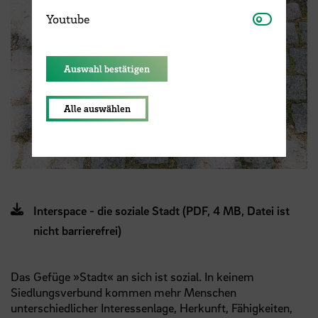
Youtube
Youtube
Auswahl bestätigen
Alle auswählen
Interspace - die soziale Stadt (PDF, 4 MB, Datei ist
nicht barrierefrei)
Das Gefüge »Stadt« an sich ist sozial. In keinem
Siedlungsverbund kommen mehr Menschen
unterschiedlicher Interessenlage, Herkunft, Fähigkeiten,