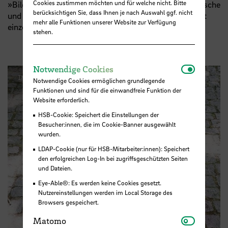
Cookies zustimmen möchten und für welche nicht. Bitte
»Bildungslandschaft« in den Ortsteil ist eine pädagogische
berücksichtigen Sie, dass Ihnen je nach Auswahl ggf. nicht
und eine bauliche Herausforderung – beides wird nicht
mehr alle Funktionen unserer Website zur Verfügung
einzeln, sondern zusammen betrachtet.
stehen.
Notwendi
Notwendige Cookies
Notwendige Cookies ermöglichen grundlegende
Funktionen und sind für die einwandfreie Funktion der
Website erforderlich.
HSB-Cookie: Speichert die Einstellungen der
Besucher:innen, die im Cookie-Banner ausgewählt
wurden.
LDAP-Cookie (nur für HSB-Mitarbeiter:innen): Speichert
den erfolgreichen Log-In bei zugriffsgeschützten Seiten
und Dateien.
Eye-Able®: Es werden keine Cookies gesetzt.
Nutzereinstellungen werden im Local Storage des
Browsers gespeichert.
Matomo
Matomo