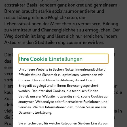
abstrakter Basis, sondern ganz konkret und gemeinsam.
Bremen braucht starke sozialraumorientierte und
ressortübergreifende Möglichkeiten, die
Lebenssituationen der Menschen zu verbessern, Bildung
zu vermitteln und Chancengleichheit zu ermöglichen. Der
Weg dorthin ist lang und lässt sich nur erreichen, indem
Akteure in den Stadtteilen eng zusammenwirken.
Die Idee, das Förderzentrum Georg-Droste-Schule und
Ihre Cookie Einstellungen
das Regionale Unterstützungszentrum (ReBUZ) Ost in
einem Neubau an der Bardowickstraße räumlich zu
Um unsere Website in Sachen Nutzer:innenfreundlichkeit,
vereinen, bietet viele Perspektiven – architektonisch,
Effektivität und Sicherheit zu optimieren, verwenden wir
sozialräumlich, bildungspolitisch. Aber auch die
Cookies. Das sind kleine Textdateien, die auf Ihrem
Herausforderungen sind groß, denn es gibt dafür bisher
Endgerät abgelegt und in Ihrem Browser gespeichert
werden. Darunter sind Cookies, die technisch für den
kaum Vorbilder. Umso fruchtbarer und ideenreicher ist die
Betrieb unserer Website notwendig sind, sowie Cookies zur
Zusammenarbeit im Rahmen der Entwurfsreihe
anonymen Webanalyse oder für erweiterte Funktionen und
»Interspace«. Die bisherigen Ausarbeitungen sind
Services. Weitere Informationen dazu finden Sie in unserer
vielversprechend. Ich bin gespannt, welche Elemente es in
Datenschutzerklärung
.
die Entwurfs- und Ausführungsplanung des inklusiven
Projektes »schaffen«. Das Einfügen der neuen
Sie entscheiden, für welche Kategorien Sie dem Einsatz von