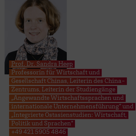
Prof. Dr. Sandra Heep
Professorin für Wirtschaft und
Gesellschaft Chinas, Leiterin des China-
Zentrums, Leiterin der Studiengänge
„Angewandte Wirtschaftssprachen und
internationale Unternehmensführung” und
„Integrierte Ostasienstudien: Wirtschaft,
Politik und Sprachen“
+49 421 5905 4846