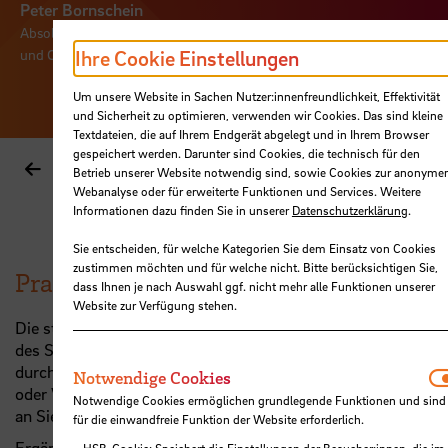
Peter Bornschein
Absolvent AWS China, General Manager China, Semcon Informatic
und Consulting, Beijing
Ihre Cookie Einstellungen
Um unsere Website in Sachen Nutzer:innenfreundlichkeit, Effektivität
und Sicherheit zu optimieren, verwenden wir Cookies. Das sind kleine
Textdateien, die auf Ihrem Endgerät abgelegt und in Ihrem Browser
gespeichert werden. Darunter sind Cookies, die technisch für den
2
/3
Betrieb unserer Website notwendig sind, sowie Cookies zur anonyme
Webanalyse oder für erweiterte Funktionen und Services. Weitere
Informationen dazu finden Sie in unserer
Datenschutzerklärung
.
Sie entscheiden, für welche Kategorien Sie dem Einsatz von Cookies
zustimmen möchten und für welche nicht. Bitte berücksichtigen Sie,
Praxisbezug
dass Ihnen je nach Auswahl ggf. nicht mehr alle Funktionen unserer
Website zur Verfügung stehen.
Die starke Praxisorientierung ist einer der Erfolgsfaktoren
des Studiengangs
AWS
. Ihre Lehrenden haben
durchgängig praktische Erfahrungen in Wirtschaft, Politik
N
Notwendige Cookies
oder Verwaltung gewonnen und geben ihre Erfahrungen
Notwendige Cookies ermöglichen grundlegende Funktionen und sind
an Sie weiter.
für die einwandfreie Funktion der Website erforderlich.
Ergänzt werden diese Expertisen durch Vorträge