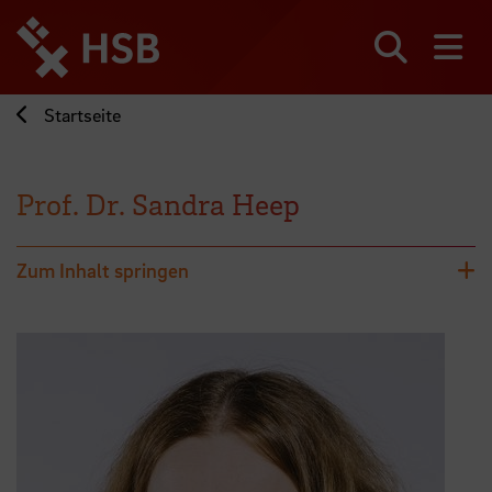
Direkt
zum
Seiteninhalt
Suchen
Me
springen
Startseite
Prof. Dr. Sandra Heep
Zum Inhalt springen