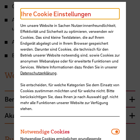
China in der Weltwirtschaft
Ihre Cookie Einstellungen
Aktuelle Entwicklungen in der Wirtschaft
Um unsere Website in Sachen Nutzer:innenfreundlichkeit,
und Gesellschaft Chinas
Effektivität und Sicherheit zu optimieren, verwenden wir
Cookies. Das sind kleine Textdateien, die auf Ihrem
Auslandsvor- und nachbereitung
Endgerät abgelegt und in Ihrem Browser gespeichert
werden. Darunter sind Cookies, die technisch für den
Bachelorprojekt
Betrieb unserer Website notwendig sind, sowie Cookies zur
anonymen Webanalyse oder für erweiterte Funktionen und
Services. Weitere Informationen dazu finden Sie in unserer
Werdegang
Datenschutzerklärung
.
Sie entscheiden, für welche Kategorien Sie dem Einsatz von
Cookies zustimmen möchten und für welche nicht. Bitte
berücksichtigen Sie, dass Ihnen je nach Auswahl ggf. nicht
Beruflicher Werdegang
mehr alle Funktionen unserer Website zur Verfügung
stehen.
Akademische Ausbildung
Notwendi
Notwendige Cookies
Publikationen und Medienbeiträge
Notwendige Cookies ermöglichen grundlegende