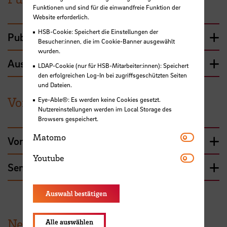
Funktionen und sind für die einwandfreie Funktion der
Website erforderlich.
HSB-Cookie: Speichert die Einstellungen der
Publikationen
Besucher:innen, die im Cookie-Banner ausgewählt
wurden.
Ausgewählte Medienbeiträge
LDAP-Cookie (nur für HSB-Mitarbeiter:innen): Speichert
den erfolgreichen Log-In bei zugriffsgeschützten Seiten
und Dateien.
Vorträge und Seminarleitungen
Eye-Able®: Es werden keine Cookies gesetzt.
Nutzereinstellungen werden im Local Storage des
Browsers gespeichert.
Matomo
Matomo
Vorträge
Youtube
Youtube
Seminarleitungen
Auswahl bestätigen
News aus der HSB
Alle auswählen