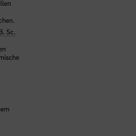
llen
chen.
B. Sc.
en
emische
hem