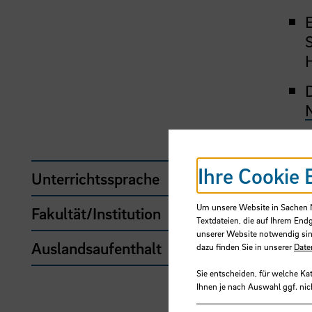
E
Wei
Ihre Cookie 
Unterrichtssprache
De
Um unsere Website in Sachen Nu
Fakultät/Institution
Fak
Textdateien, die auf Ihrem End
unserer Website notwendig sin
Auslandsaufenthalt
Nei
dazu finden Sie in unserer
Date
Sie entscheiden, für welche Ka
Ihnen je nach Auswahl ggf. nic