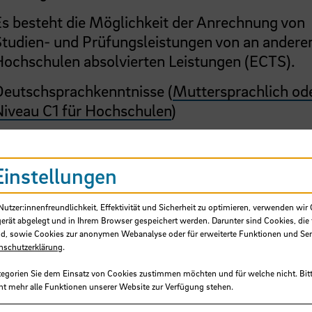
s besteht die Möglichkeit der Anrechnung von
Studien- und Prüfungsleistungen von an andere
Hochschulen absolvierten Leistungen (ECTS).
Deutschsprachkenntnisse (
Muttersprachlich od
Niveau C1 für Hochschulen
)
tere Informationen
Einstellungen
utsch
tzer:innenfreundlichkeit, Effektivität und Sicherheit zu optimieren, verwenden wir 
ultät Gesellschaftswissenschaften
gerät abgelegt und in Ihrem Browser gespeichert werden. Darunter sind Cookies, die 
d, sowie Cookies zur anonymen Webanalyse oder für erweiterte Funktionen und Ser
n
nschutzerklärung
.
tegorien Sie dem Einsatz von Cookies zustimmen möchten und für welche nicht. Bitt
ht mehr alle Funktionen unserer Website zur Verfügung stehen.