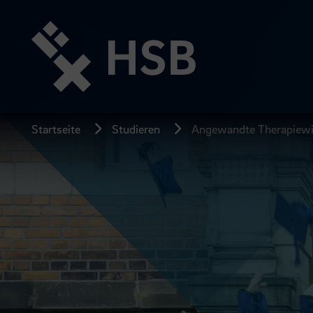
Direkt
zum
Seiteninhalt
springen
Startseite
Studieren
Angewandte Therapiewis