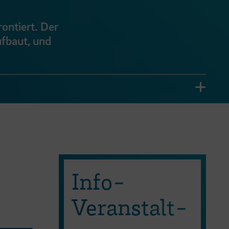
ontiert. Der
ufbaut, und
Info-
Veran­stalt­