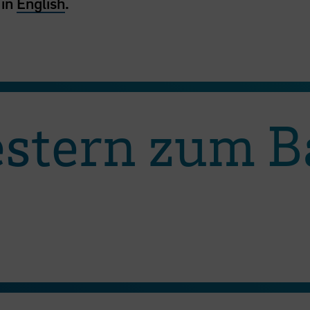
 in
English
.
estern zum B