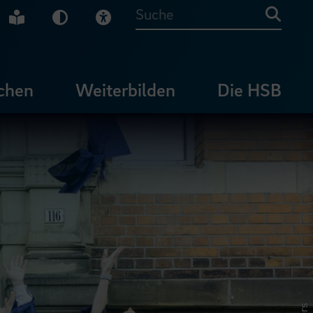
che Gebärdensprache
Leichte Sprache
Dunkel-Modus
Visuelle Hilfe
Suche
chen
Weiterbilden
Die HSB