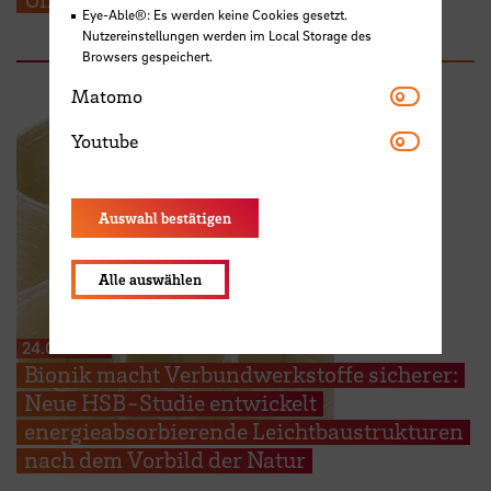
Eye-Able®: Es werden keine Cookies gesetzt.
Nutzereinstellungen werden im Local Storage des
Browsers gespeichert.
Matomo
Matomo
Youtube
Youtube
Auswahl bestätigen
Alle auswählen
24.07.2026
Bionik macht Verbundwerkstoffe sicherer:
Neue HSB-Studie entwickelt
energieabsorbierende Leichtbaustrukturen
nach dem Vorbild der Natur