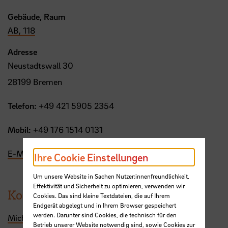
Gebäude, Raum
AB, 118
Adresse
Neustadtswall 30
28199 Bremen
Telefon:
+49 421 5905 2354
Mobil:
+49 176 1514 0131
E-Mail
Ihre Cookie Einstellungen
Um unsere Website in Sachen Nutzer:innenfreundlichkeit,
Effektivität und Sicherheit zu optimieren, verwenden wir
Kontakt per E-Mail
Cookies. Das sind kleine Textdateien, die auf Ihrem
Endgerät abgelegt und in Ihrem Browser gespeichert
werden. Darunter sind Cookies, die technisch für den
Michael.Seegelcken-Kuhn(at)hs-bremen.de
Betrieb unserer Website notwendig sind, sowie Cookies zur