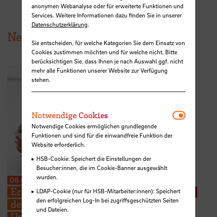
anonymen Webanalyse oder für erweiterte Funktionen und
Services. Weitere Informationen dazu finden Sie in unserer
Datenschutzerklärung
.
News aus der HSB
Sie entscheiden, für welche Kategorien Sie dem Einsatz von
Cookies zustimmen möchten und für welche nicht. Bitte
berücksichtigen Sie, dass Ihnen je nach Auswahl ggf. nicht
mehr alle Funktionen unserer Website zur Verfügung
stehen.
Notwendi
Notwendige Cookies
Notwendige Cookies ermöglichen grundlegende
Funktionen und sind für die einwandfreie Funktion der
Website erforderlich.
HSB-Cookie: Speichert die Einstellungen der
Besucher:innen, die im Cookie-Banner ausgewählt
wurden.
06.08.2026
Erneuter Aufruf: Hebammenstudierende
LDAP-Cookie (nur für HSB-Mitarbeiter:innen): Speichert
den erfolgreichen Log-In bei zugriffsgeschützten Seiten
der HSB suchen weitere Schwangere zur
und Dateien.
Unterstützung ihrer Prüfungen