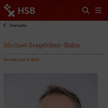
Direkt
zum
Seiteninhalt
Suchen
Me
springen
Startseite
Michael Seegelcken-Kuhn
Kontakt per E-Mail