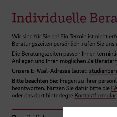
Individuelle Ber
Wir sind für Sie da! Ein Termin ist nicht e
Beratungszeiten persönlich, rufen Sie uns 
Die Beratungszeiten passen Ihnen terminli
Anliegen und Ihren möglichen Zeitfenstern
Unsere E-Mail-Adresse lautet:
studienber
Bitte beachten Sie:
Fragen zu Ihrer persön
beantworten. Nutzen Sie dafür bitte die
FA
oder das dort hinterlegte
Kontaktformular