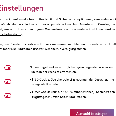
Einstellungen
tzer:innenfreundlichkeit, Effektivität und Sicherheit zu optimieren, verwenden wir 
gerät abgelegt und in Ihrem Browser gespeichert werden. Darunter sind Cookies, die 
d, sowie Cookies zur anonymen Webanalyse oder für erweiterte Funktionen und Ser
nschutzerklärung
.
tegorien Sie dem Einsatz von Cookies zustimmen möchten und für welche nicht. Bitt
ht mehr alle Funktionen unserer Website zur Verfügung stehen.
Notwendige Cookies
Notwendige Cookies ermöglichen grundlegende Funktionen und
Funktion der Website erforderlich.
uch ChatGPT fragen, oder?
HSB-Cookie: Speichert die Einstellungen der Besucher:innen
Matomo
ausgewählt wurden.
ihrer Fragen per E-Mail
LDAP-Cookie (nur für HSB-Mitarbeiter:innen): Speichert den 
Youtube
zugriffsgeschützten Seiten und Dateien.
Eye-Able®: Es werden keine Cookies gesetzt. Nutzereinstel
des Browsers gespeichert.
Auswahl bestätigen