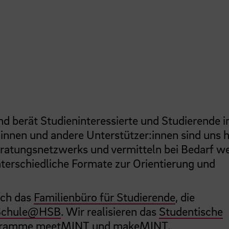
d berät Studieninteressierte und Studierende in
innen und andere Unterstützer:innen sind uns h
ratungsnetzwerks und vermitteln bei Bedarf we
nterschiedliche Formate zur Orientierung und
uch das
Familienbüro für Studierende
, die
Schule@HSB
. Wir realisieren das
Studentische
ogramme
meetMINT
und
makeMINT
.