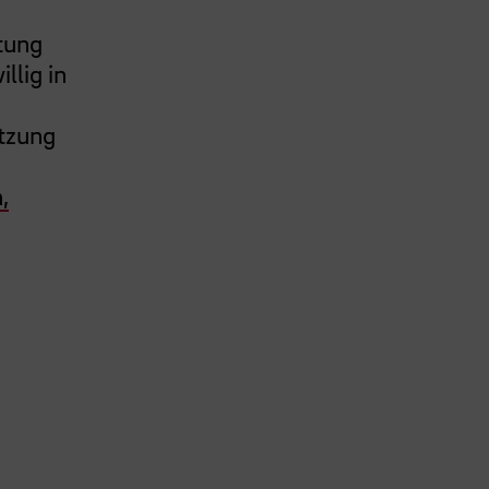
atung
llig in
etzung
,