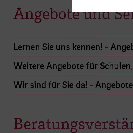
Angebote und Se
Lernen Sie uns kennen! - Angeb
Weitere Angebote für Schulen,
Wir sind für Sie da! - Angebot
Beratungsverstä