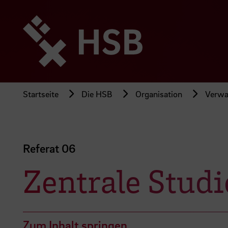
Direkt
zum
Seiteninhalt
springen
Startseite
Die HSB
Organisation
Verwa
Referat 06
Zentrale Stud
Zum Inhalt springen