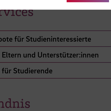
rvices
ote für Studieninteressierte
 Eltern und Unterstützer:innen
e für Studierende
ndnis