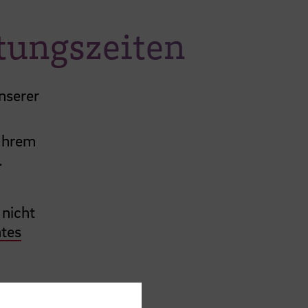
atungszeiten
unserer
 Ihrem
.
 nicht
tes