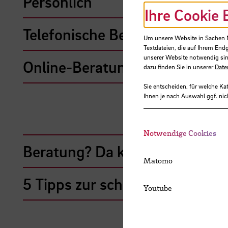
Persönlich
Ihre Cookie 
Telefonische Beratung
Um unsere Website in Sachen Nu
Textdateien, die auf Ihrem End
unserer Website notwendig sin
Online-Beratung (ZOOM)
dazu finden Sie in unserer
Date
Sie entscheiden, für welche Ka
Ihnen je nach Auswahl ggf. nic
Notwendige Cookies
Beratung? Da kann ich doch a
Matomo
5 Tipps zur schnellen Klärung 
Youtube