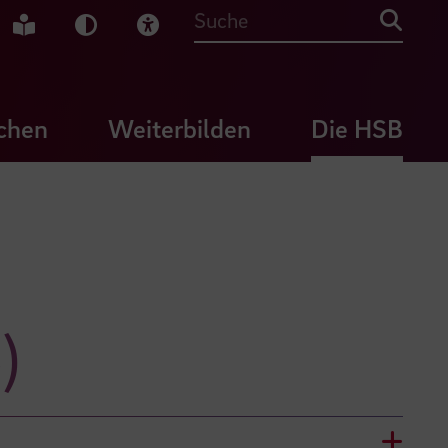
che Gebärdensprache
Leichte Sprache
Dunkel-Modus
Visuelle Hilfe
Suche
chen
Weiterbilden
Die HSB
)