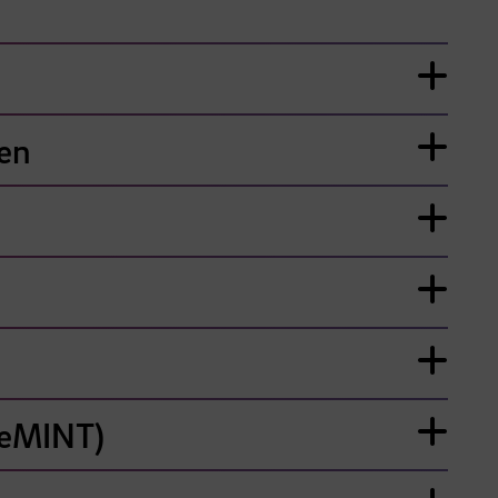
gen
keMINT)