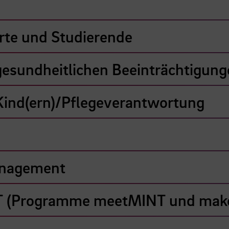
erte und Studierende
gesundheitlichen Beeinträchtigun
Kind(ern)/Pflegeverantwortung
anagement
INT (Programme meetMINT und ma