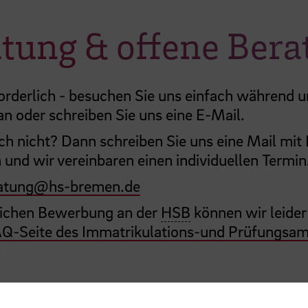
atung & offene Ber
rforderlich - besuchen Sie uns einfach während 
an oder schreiben Sie uns eine E-Mail.
ch nicht? Dann schreiben Sie uns eine Mail mit
 und wir vereinbaren einen individuellen Termin
atung
@
hs-bremen.de
lichen Bewerbung an der
HSB
können wir leider
Q-Seite des Immatrikulations-und Prüfungsam
.