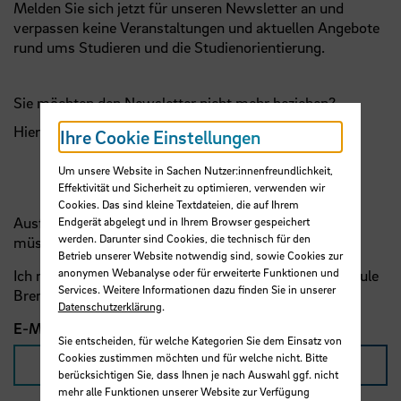
Melden Sie sich jetzt für unseren Newsletter an und
verpassen keine Veranstaltungen und aktuellen Angebote
rund ums Studieren und die Studienorientierung.
Sie möchten den Newsletter nicht mehr beziehen?
Hier können Sie sich
abmelden
.
Ihre Cookie Einstellungen
Um unsere Website in Sachen Nutzer:innenfreundlichkeit,
Effektivität und Sicherheit zu optimieren, verwenden wir
Cookies. Das sind kleine Textdateien, die auf Ihrem
Ausfüllhinweis: Felder, die mit einem * markiert sind,
Endgerät abgelegt und in Ihrem Browser gespeichert
werden. Darunter sind Cookies, die technisch für den
müssen ausgefüllt werden.
Betrieb unserer Website notwendig sind, sowie Cookies zur
anonymen Webanalyse oder für erweiterte Funktionen und
Ich möchte den StudienINFO-Newsletter der Hochschule
Services. Weitere Informationen dazu finden Sie in unserer
Bremen abonnieren:
Datenschutzerklärung
.
E-Mail
*
Sie entscheiden, für welche Kategorien Sie dem Einsatz von
Cookies zustimmen möchten und für welche nicht. Bitte
berücksichtigen Sie, dass Ihnen je nach Auswahl ggf. nicht
mehr alle Funktionen unserer Website zur Verfügung