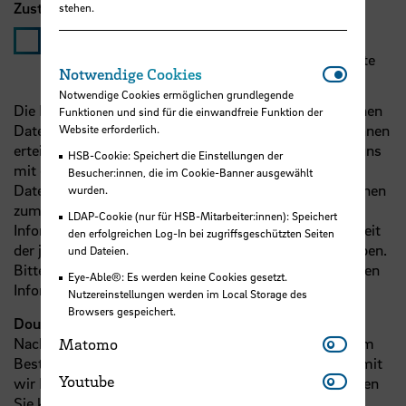
Zustimmung Datenschutzhinweise
*
stehen.
Ja, ich habe die untenstehenden Hinweise zum
Datenschutz zur Kenntnis genommen und möchte
Notwendi
Notwendige Cookies
meine Daten absenden.
Notwendige Cookies ermöglichen grundlegende
Die Erhebung und Verarbeitung Ihrer personenbezogenen
Funktionen und sind für die einwandfreie Funktion der
Daten auf dieser Seite erfolgt auf Grundlage der von Ihnen
Website erforderlich.
erteilten Einwilligung. Diese Einwilligung erteilen Sie uns
HSB-Cookie: Speichert die Einstellungen der
mit dem Absenden. Nach Art. 13 der Europäischen
Besucher:innen, die im Cookie-Banner ausgewählt
Datenschutzgrundverordnung sind wir verpflichtet, Ihnen
wurden.
zum Zeitpunkt der Erhebung der Daten eine Reihe von
LDAP-Cookie (nur für HSB-Mitarbeiter:innen): Speichert
Informationen, darunter den Hinweis auf die Möglichkeit
den erfolgreichen Log-In bei zugriffsgeschützten Seiten
der jederzeitigen Rücknahme Ihrer Einwilligung, zu geben.
und Dateien.
Bitte nehmen Sie Kenntnis von den zusammengestellten
Eye-Able®: Es werden keine Cookies gesetzt.
Informationen in unserer
Datenschutzerklärung
.
Nutzereinstellungen werden im Local Storage des
Browsers gespeichert.
Double-Opt-In-Verfahren
Matomo
Nach dem Absenden erhalten Sie eine E-Mail mit einem
Matomo
Bestätigungslink. Bitte klicken Sie auf diesen Link, damit
Youtube
Youtube
wir Ihre Anfrage erhalten und bearbeiten können. Sollten
Sie keine E-Mail erhalten, prüfen Sie bitte Ihren Spam-