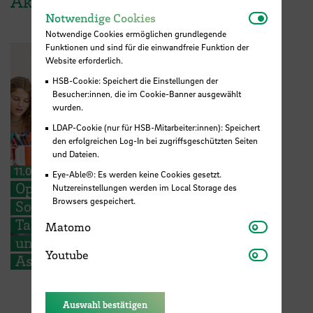
Aktuelles
Notwendi
Notwendige Cookies
Notwendige Cookies ermöglichen grundlegende
Funktionen und sind für die einwandfreie Funktion der
Website erforderlich.
HSB-Cookie: Speichert die Einstellungen der
Besucher:innen, die im Cookie-Banner ausgewählt
wurden.
LDAP-Cookie (nur für HSB-Mitarbeiter:innen): Speichert
den erfolgreichen Log-In bei zugriffsgeschützten Seiten
und Dateien.
11.06.2026
Eye-Able®: Es werden keine Cookies gesetzt.
Open-GIRLspace in den
Nutzereinstellungen werden im Local Storage des
Browsers gespeichert.
Sommerferien:
Tanzwettbewerb, Flugzeuge
Matomo
Matomo
und rätselhafte
Youtube
Youtube
Astronautinnen
Auswahl bestätigen