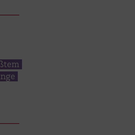
ößtem
unge