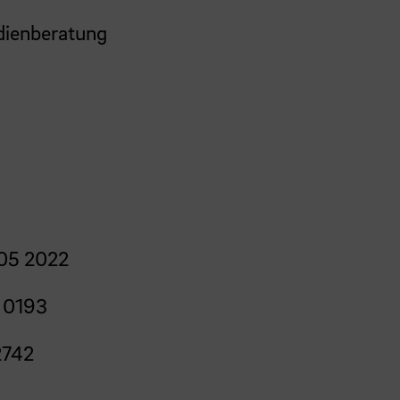
udienberatung
05 2022
 0193
2742