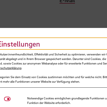
Einstellungen
SB
tzer:innenfreundlichkeit, Effektivität und Sicherheit zu optimieren, verwenden wir 
gerät abgelegt und in Ihrem Browser gespeichert werden. Darunter sind Cookies, die 
d, sowie Cookies zur anonymen Webanalyse oder für erweiterte Funktionen und Ser
nschutzerklärung
.
tegorien Sie dem Einsatz von Cookies zustimmen möchten und für welche nicht. Bitt
ht mehr alle Funktionen unserer Website zur Verfügung stehen.
es Beruflichen Gymnasiums Tech
Notwendige Cookies
Notwendige Cookies ermöglichen grundlegende Funktionen und
Funktion der Website erforderlich.
akultät für Natur und Technik