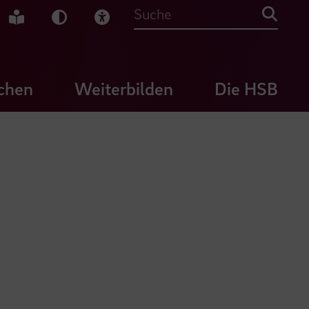
che Gebärdensprache
Leichte Sprache
Dunkel-Modus
Visuelle Hilfe
Suche
chen
Weiterbilden
Die HSB