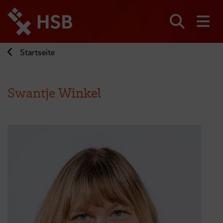
Direkt
zum
Seiteninhalt
Suchen
Me
springen
Startseite
Swantje Winkel