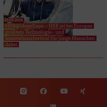
21.06.2026
HSB@IdeenExpo – HSB ist bei Europas
größtem Technologie- und
Innovationsfestival für junge Menschen
dabei
Zu unserer Facebook S
Zu unse
Zu unserer YouTu
Zu unserer Instagram Seite