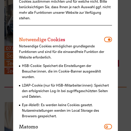
Cookies zustimmen möchten und für welche nicht. Bitte
berücksichtigen Sie, dass Ihnen je nach Auswahl ggf. nicht
mehr alle Funktionen unserer Website zur Verfügung
stehen.
Notwendi
Notwendige Cookies
Notwendige Cookies ermöglichen grundlegende
07.07.2026
Funktionen und sind für die einwandfreie Funktion der
Schüler des Beruflichen Gymnasiums
Website erforderlich.
Technik besuchen Fakultät für Natur und
HSB-Cookie: Speichert die Einstellungen der
Technik
Besucher:innen, die im Cookie-Banner ausgewählt
wurden.
LDAP-Cookie (nur für HSB-Mitarbeiter:innen): Speichert
den erfolgreichen Log-In bei zugriffsgeschützten Seiten
und Dateien.
Eye-Able®: Es werden keine Cookies gesetzt.
Nutzereinstellungen werden im Local Storage des
Browsers gespeichert.
Matomo
Matomo