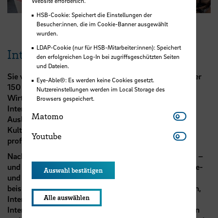
Website erforderlich.
HSB-Cookie: Speichert die Einstellungen der
Besucher:innen, die im Cookie-Banner ausgewählt
wurden.
LDAP-Cookie (nur für HSB-Mitarbeiter:innen): Speichert
Internationalität
den erfolgreichen Log-In bei zugriffsgeschützten Seiten
und Dateien.
Sie verbringen das 5. und 6. Semester an einer von über
Eye-Able®: Es werden keine Cookies gesetzt.
150 weltweiten Partnerhochschulen der Fakultät
Nutzereinstellungen werden im Local Storage des
Wirtschaftswissenschaften. In den Modulen
Browsers gespeichert.
Interkulturelles Management, Fremdsprache,
Matomo
Matomo
Auslandsvorbereitung und landesspezifische
Kulturwissenschaften bereiten Sie sich intensiv und
Youtube
Youtube
professionell auf den Auslandsaufenthalt vor.
Nach der Rückkehr werden die Erfahrungen reflektiert –
und es erfolgt ein Transfer hin zur persönlichen Karriere-
Auswahl bestätigen
und Lebensplanung. In Lehrveranstaltungen wie
beispielsweise Internationales Wirtschaftsbeziehungen,
Alle auswählen
Internationales Wirtschaftsrecht, Internationales und
Interkulturelles Management im Tourismus diskutieren