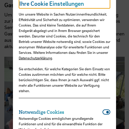
Ihre Cookie Einstellungen
Gastvorträge
Um die Qualität der Lehre zu verbessern und den Bezug
Um unsere Website in Sachen Nutzer:innenfreundlichkeit,
Effektivität und Sicherheit zu optimieren, verwenden wir
zur Praxis zu intensivieren, haben die Studierenden jedes
Cookies. Das sind kleine Textdateien, die auf Ihrem
Semester die Möglichkeit, an qualitativ hochwertigen
Endgerät abgelegt und in Ihrem Browser gespeichert
Gastvorträgen teilzunehmen. Dazu werden Vertreter:innen
werden. Darunter sind Cookies, die technisch für den
aus der Wirtschaft eingeladen, die über interessante und
Betrieb unserer Website notwendig sind, sowie Cookies zur
aktuelle Themen referieren.
anonymen Webanalyse oder für erweiterte Funktionen und
Services. Weitere Informationen dazu finden Sie in unserer
Datenschutzerklärung
.
Sie entscheiden, für welche Kategorien Sie dem Einsatz von
Cookies zustimmen möchten und für welche nicht. Bitte
berücksichtigen Sie, dass Ihnen je nach Auswahl ggf. nicht
mehr alle Funktionen unserer Website zur Verfügung
stehen.
Notwendi
Notwendige Cookies
Notwendige Cookies ermöglichen grundlegende
Funktionen und sind für die einwandfreie Funktion der