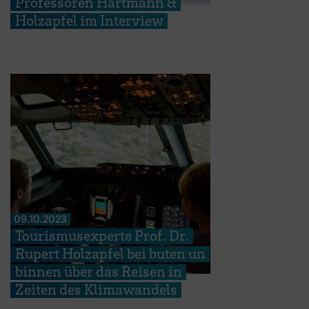
Professoren Hartmann &
Holzapfel im Interview
09.10.2023
Tourismusexperte Prof. Dr.
Rupert Holzapfel bei buten un
binnen über das Reisen in
Zeiten des Klimawandels