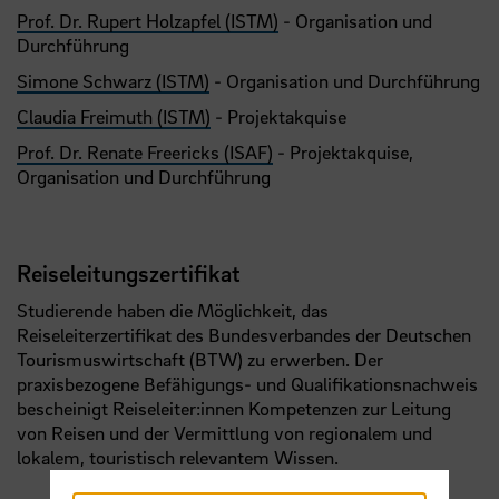
Prof. Dr. Rupert Holzapfel (ISTM)
- Organisation und
Durchführung
Simone Schwarz (ISTM)
- Organisation und Durchführung
Claudia Freimuth (ISTM)
- Projektakquise
Prof. Dr. Renate Freericks (ISAF)
- Projektakquise,
Organisation und Durchführung
Reiseleitungszertifikat
Studierende haben die Möglichkeit, das
Reiseleiterzertifikat des Bundesverbandes der Deutschen
Tourismuswirtschaft (BTW) zu erwerben. Der
praxisbezogene Befähigungs- und Qualifikationsnachweis
bescheinigt Reiseleiter:innen Kompetenzen zur Leitung
von Reisen und der Vermittlung von regionalem und
lokalem, touristisch relevantem Wissen.