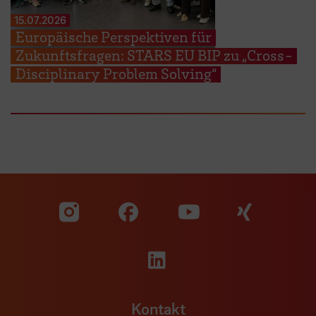
15.07.2026
Europäische Perspektiven für
Zukunftsfragen: STARS EU BIP zu „Cross-
Disciplinary Problem Solving“
Zu unserer Facebook S
Zu unse
Zu unserer YouTu
Zu unserer Instagram Seite
Zu unserer LinkedI
Kontakt