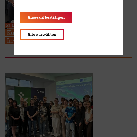
Auswahl bestätigen
21.07.2026
Künstliche Intelligenz für die algerische
Alle auswählen
Investitionsförderung