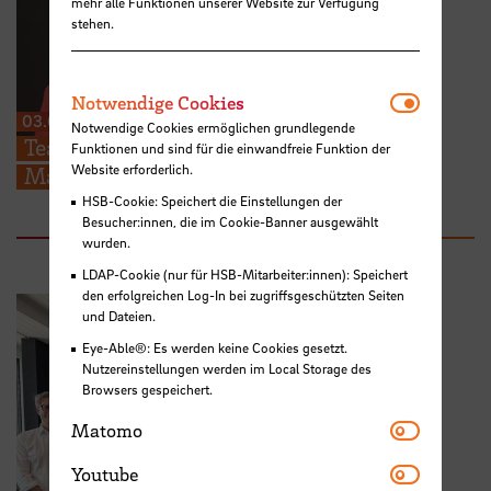
mehr alle Funktionen unserer Website zur Verfügung
stehen.
Notwendi
Notwendige Cookies
03.08.2026
Notwendige Cookies ermöglichen grundlegende
Teaching Award der Academy of
Funktionen und sind für die einwandfreie Funktion der
Website erforderlich.
Management für Dr. Humberta Silva
HSB-Cookie: Speichert die Einstellungen der
Besucher:innen, die im Cookie-Banner ausgewählt
wurden.
LDAP-Cookie (nur für HSB-Mitarbeiter:innen): Speichert
den erfolgreichen Log-In bei zugriffsgeschützten Seiten
und Dateien.
Eye-Able®: Es werden keine Cookies gesetzt.
Nutzereinstellungen werden im Local Storage des
Browsers gespeichert.
Matomo
Matomo
Youtube
Youtube