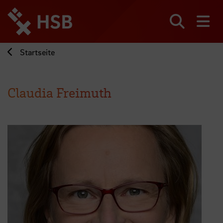
Direkt
zum
Seiteninhalt
Suchen
Me
springen
Startseite
Claudia Freimuth