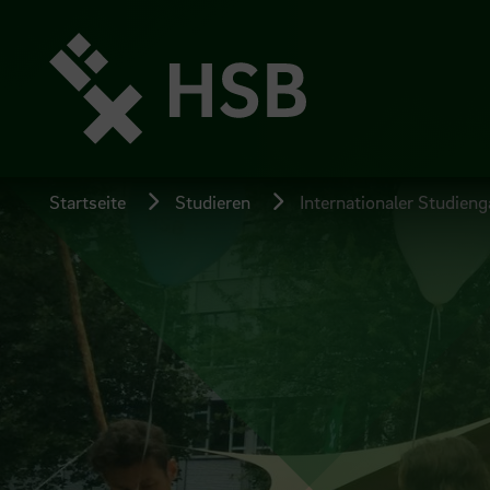
Direkt
zum
Seiteninhalt
springen
Startseite
Studieren
Internationaler Studien