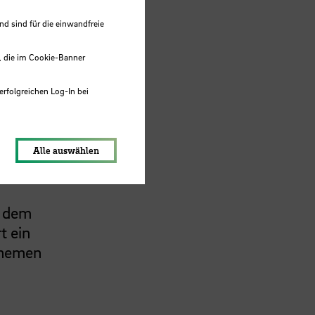
 sind für die einwandfreie
hes
, die im Cookie-Banner
ng
erfolgreichen Log-In bei
lmehr
lungen werden im Local Storage
und
Alle auswählen
ise
d dem
t ein
themen