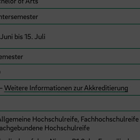
helor of Arts
ntersemester
 Juni bis 15. Juli
emester
0
 –
Weitere Informationen zur Akkreditierung
Allgemeine Hochschulreife, Fachhochschulreife
fachgebundene Hochschulreife