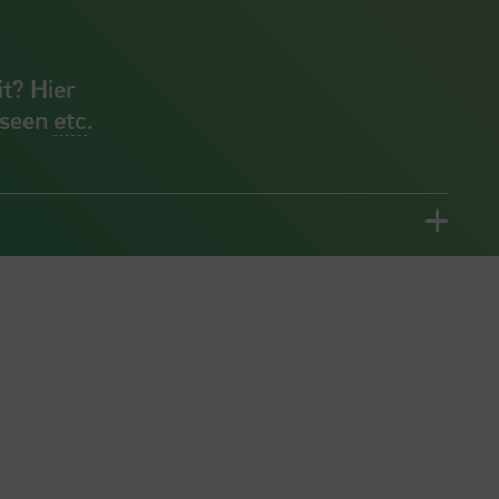
t? Hier
useen
etc
.