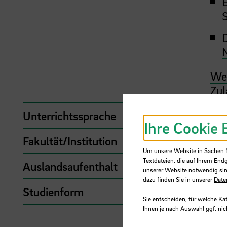
Wei
Zul
Unterrichtssprache
De
Ihre Cookie 
Fakultät/Institution
Fak
Um unsere Website in Sachen Nu
Textdateien, die auf Ihrem End
Auslandsaufenthalt
Ja
unserer Website notwendig sin
dazu finden Sie in unserer
Date
Studienform
int
Sie entscheiden, für welche Ka
Ihnen je nach Auswahl ggf. nic