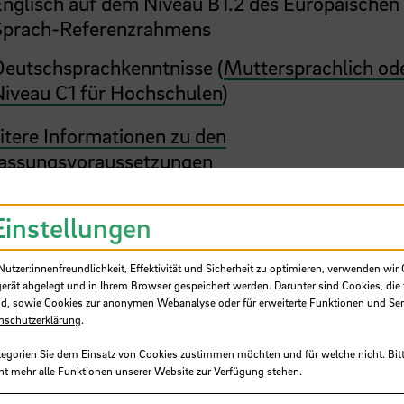
Englisch auf dem Niveau B1.2 des Europäischen
Sprach-Referenzrahmens
Deutschsprachkenntnisse (
Muttersprachlich od
Niveau C1 für Hochschulen
)
tere Informationen zu den
assungsvoraussetzungen
utsch
Einstellungen
ultät Gesellschaftswissenschaften
tzer:innenfreundlichkeit, Effektivität und Sicherheit zu optimieren, verwenden wir 
gerät abgelegt und in Ihrem Browser gespeichert werden. Darunter sind Cookies, die 
d, sowie Cookies zur anonymen Webanalyse oder für erweiterte Funktionen und Ser
nschutzerklärung
.
ernationales Studium
tegorien Sie dem Einsatz von Cookies zustimmen möchten und für welche nicht. Bitt
ht mehr alle Funktionen unserer Website zur Verfügung stehen.