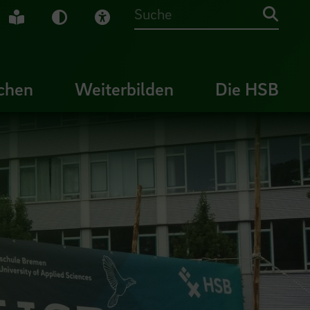
che Gebärdensprache
Leichte Sprache
Dunkel-Modus
Visuelle Hilfe
Suche
chen
Weiterbilden
Die HSB