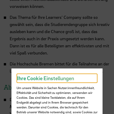
vorweisen können.
Das Thema für Ihre Learners' Company sollte so
gewählt sein, dass die Studierendengruppe sich kreativ
ausleben kann und die Chance groß ist, dass das
Ergebnis auch in der Praxis umgesetzt werden kann.
Dann ist es für alle Beteiligten am effektivsten und mit
viel Spaß verbunden.
Die Hochschule Bremen bittet für die Teilnahme an der
Learners' Company um eine Spende von 500 Euro.
Ihre Cookie Einstellungen
Ablauf und Zeitplan
Um unsere Website in Sachen Nutzer:innenfreundlichkeit,
Effektivität und Sicherheit zu optimieren, verwenden wir
Cookies. Das sind kleine Textdateien, die auf Ihrem
Die Projektvorstellung- und vergabe fand am
Endgerät abgelegt und in Ihrem Browser gespeichert
Mittwoch, 08.04.2026 am
HSB
-Campus
werden. Darunter sind Cookies, die technisch für den
Betrieb unserer Website notwendig sind, sowie Cookies zur
Werderstraße
statt