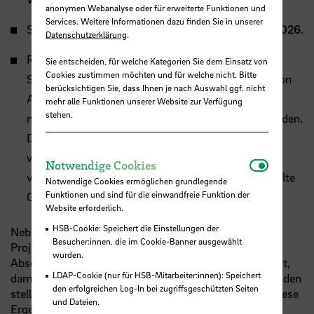
anonymen Webanalyse oder für erweiterte Funktionen und
Services. Weitere Informationen dazu finden Sie in unserer
Start der Projektgruppenarbeit:
Mittwoch, 15.04.2026
.
Datenschutzerklärung
.
Regelmäßige Treffen: Gruppen von meist 8–12
Sie entscheiden, für welche Kategorien Sie dem Einsatz von
Cookies zustimmen möchten und für welche nicht. Bitte
Studierenden treffen sich mit ihrem Projektleiter von
berücksichtigen Sie, dass Ihnen je nach Auswahl ggf. nicht
April bis Juni 11-mal einmal pro Woche immer
mehr alle Funktionen unserer Website zur Verfügung
stehen.
mittwochs vor- oder nachmittags für
ca.
2–3 Stunden.
Die Termine können aber auch flexibel gestaltet
werden (z. B. alle 2–3 Wochen oder Ergänzung mit
Notwendi
Notwendige Cookies
vorab abgesprochenen Exkursionen), auch vereinzelte
Notwendige Cookies ermöglichen grundlegende
Funktionen und sind für die einwandfreie Funktion der
Online-Sitzungen sind möglich.
Website erforderlich.
HSB-Cookie: Speichert die Einstellungen der
Neben möglichen Ergebnispräsentationen bei den
Besucher:innen, die im Cookie-Banner ausgewählt
Projektstellern findet eine gemeinsame
wurden.
Abschlusspräsentation in der Hochschule Bremen statt,
LDAP-Cookie (nur für HSB-Mitarbeiter:innen): Speichert
damit alle ihre Ergebnisse teilen können. Die Studierenden
den erfolgreichen Log-In bei zugriffsgeschützten Seiten
stellen ihre Projekte im 15-Minuten-Rhythmus vor. Diese
und Dateien.
Ergebnispräsentation findet am
Mittwoch,