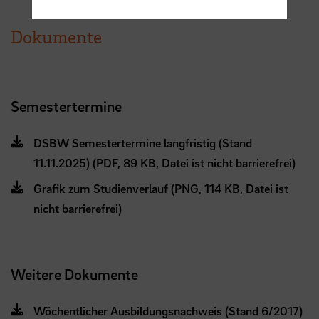
Dokumente
Semestertermine
DSBW Semestertermine langfristig (Stand
11.11.2025) (PDF, 89 KB, Datei ist nicht barrierefrei)
Grafik zum Studienverlauf (PNG, 114 KB, Datei ist
nicht barrierefrei)
Weitere Dokumente
Wöchentlicher Ausbildungsnachweis (Stand 6/2017)