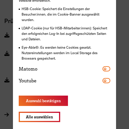
Website erforderlich.
HSB-Cookie: Speichert die Einstellungen der
Besucher:innen, die im Cookie-Banner ausgewählt
Prüfungsordnung
wurden.
LDAP-Cookie (nur für HSB-Mitarbeiter:innen): Speichert
den erfolgreichen Log-In bei zugriffsgeschützten Seiten
BPO DSBW 2012 ÄO (PDF, 3 MB, Datei ist nicht
und Dateien.
barrierefrei)
Eye-Able®: Es werden keine Cookies gesetzt.
Nutzereinstellungen werden im Local Storage des
BPO Dualer Studiengang Betriebswirtschaft
Browsers gespeichert.
Änderung 2014 (PDF, 303 KB, Datei ist nicht
Matomo
Matomo
barrierefrei)
Youtube
Youtube
BPO DSBW 2011 (PDF, 432 KB, Datei ist nicht
barrierefrei)
Auswahl bestätigen
Allgemeiner Teil der Bachelorprüfungsordnungen
Alle auswählen