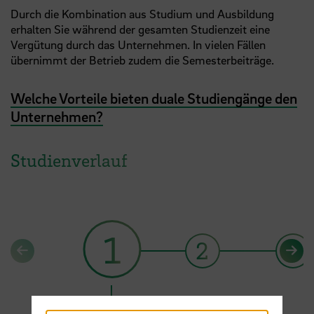
Durch die Kombination aus Studium und Ausbildung
erhalten Sie während der gesamten Studienzeit eine
Vergütung durch das Unternehmen. In vielen Fällen
übernimmt der Betrieb zudem die Semesterbeiträge.
Welche Vorteile bieten duale Studiengänge den
Unternehmen?
Studienverlauf
1
2
3