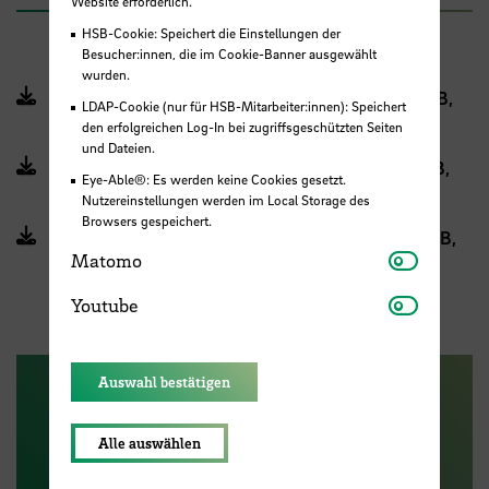
Website erforderlich.
HSB-Cookie: Speichert die Einstellungen der
Besucher:innen, die im Cookie-Banner ausgewählt
wurden.
Modulhandbuch IFI dual (BPO 2013) (PDF, 599 KB,
LDAP-Cookie (nur für HSB-Mitarbeiter:innen): Speichert
Datei ist nicht barrierefrei)
den erfolgreichen Log-In bei zugriffsgeschützten Seiten
und Dateien.
Modulhandbuch IFI dual (BPO 2021) (PDF, 972 KB,
Eye-Able®: Es werden keine Cookies gesetzt.
Datei ist nicht barrierefrei)
Nutzereinstellungen werden im Local Storage des
Browsers gespeichert.
Modulhandbuch IFI-dual (BPO 2024) (PDF, 773 KB,
Matomo
Matomo
Datei ist nicht barrierefrei)
Youtube
Youtube
Auswahl bestätigen
Alle auswählen