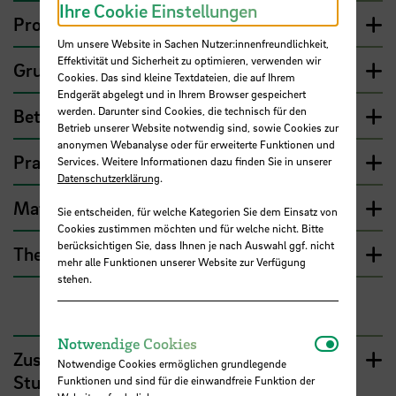
Ihre Cookie Einstellungen
Programmierung 1
Um unsere Website in Sachen Nutzer:innenfreundlichkeit,
Effektivität und Sicherheit zu optimieren, verwenden wir
Grundlagen der Informatik I
Cookies. Das sind kleine Textdateien, die auf Ihrem
Endgerät abgelegt und in Ihrem Browser gespeichert
werden. Darunter sind Cookies, die technisch für den
Betriebssysteme
Betrieb unserer Website notwendig sind, sowie Cookies zur
anonymen Webanalyse oder für erweiterte Funktionen und
Praktikum Hardware
Services. Weitere Informationen dazu finden Sie in unserer
Datenschutzerklärung
.
Mathematik I
Sie entscheiden, für welche Kategorien Sie dem Einsatz von
Cookies zustimmen möchten und für welche nicht. Bitte
berücksichtigen Sie, dass Ihnen je nach Auswahl ggf. nicht
Theorie-Praxis-Transfer I
mehr alle Funktionen unserer Website zur Verfügung
stehen.
Notwendi
Notwendige Cookies
Zusätzliche Informationen zum
Notwendige Cookies ermöglichen grundlegende
Studienverlauf
Funktionen und sind für die einwandfreie Funktion der