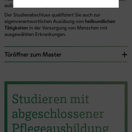
außerhalb von Europa.
Der Studienabschluss qualifiziert Sie auch zur
eigenverantwortlichen Ausübung von
heilkundlichen
Tätigkeiten
in der Versorgung von Menschen mit
ausgewählten Erkrankungen.
Türöffner zum Master
Studieren mit
abgeschlossener
Pflegeausbildung