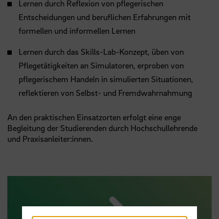
Lernen durch Reflexion von pflegerischen
Entscheidungen und beruflichen Erfahrungen mit
formellen und informellen Lernen
Lernen durch das Skills-Lab-Konzept, üben von
Pflegetätigkeiten an Simulatoren, erproben von
pflegerischem Handeln in simulierten Situationen,
reflektieren von Selbst- und Fremdwahrnahmung
An den praktischen Einsatzorten erfolgt eine enge
Begleitung der Studierenden durch Hochschullehrende
und Praxisanleiter:innen.