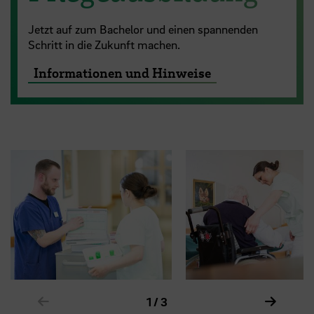
Jetzt auf zum Bachelor und einen spannenden
Schritt in die Zukunft machen.
Informationen und Hinweise
Zeige vorheriges Element im Karussell
Zeige n
1 / 3