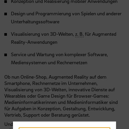
Konzeption und Realisierung mobiler Anwendungen
Design und Programmierung von Spielen und anderer
Unterhaltungssoftware
Visualisierung von 3D-Welten,
z. B.
für Augmented
Reality-Anwendungen
Service und Wartung von komplexer Software,
Mediensystemen und Rechnernetzen
Ob nun Online-Shop, Augmented Reality auf dem
Smartphone, Rechnernetze im Unternehmen,
Visualisierung von 3D-Welten, innovative Dienste auf
Wearables oder Game Design für Browser-Games:
Medieninformatikerinnen und Medieninformatiker sind
für Aufgaben in Konzeption, Gestaltung, Entwicklung,
Vertrieb, Support oder Beratung gerüstet.
Und wer sich nach dem Bachelor weiterqualifizieren