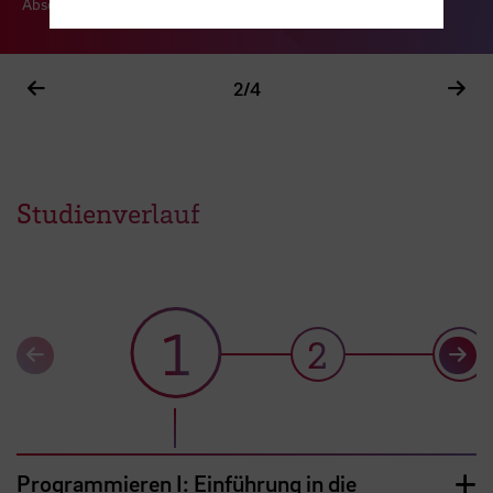
Absolventin Medieninformatik
2
/4
Studienverlauf
1
2
3
Programmieren I: Einführung in die