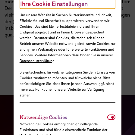
möchte, kann dies an der Hochschule Bremen nahtlos tun:
Ihre Cookie Einstellungen
Der konsekutive
Master-Studiengang Informatik
bietet
vielfältige Möglichkeiten, sich vertieft mit Fragestellungen
Um unsere Website in Sachen Nutzer:innenfreundlichkeit,
der (Medien-)Informatik zu beschäftigen und sich
Effektivität und Sicherheit zu optimieren, verwenden wir
Cookies. Das sind kleine Textdateien, die auf Ihrem
insbesondere für leitende und forschende Aufgaben zu
Endgerät abgelegt und in Ihrem Browser gespeichert
qualifizieren.
werden. Darunter sind Cookies, die technisch für den
Betrieb unserer Website notwendig sind, sowie Cookies zur
anonymen Webanalyse oder für erweiterte Funktionen und
Services. Weitere Informationen dazu finden Sie in unserer
Datenschutzerklärung
.
Sie entscheiden, für welche Kategorien Sie dem Einsatz von
Cookies zustimmen möchten und für welche nicht. Bitte
berücksichtigen Sie, dass Ihnen je nach Auswahl ggf. nicht
mehr alle Funktionen unserer Website zur Verfügung
stehen.
Notwendi
Notwendige Cookies
Notwendige Cookies ermöglichen grundlegende
Funktionen und sind für die einwandfreie Funktion der