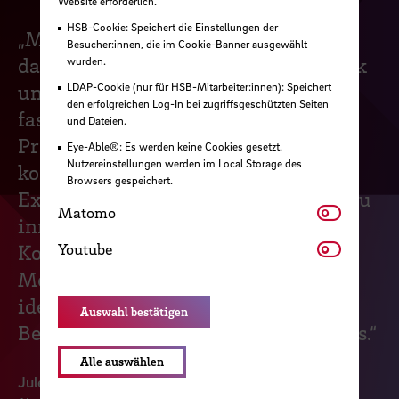
Website erforderlich.
HSB-Cookie: Speichert die Einstellungen der
„Medieninformatik vereint für mich
Besucher:innen, die im Cookie-Banner ausgewählt
das Beste aus zwei Welten: Informatik
wurden.
LDAP-Cookie (nur für HSB-Mitarbeiter:innen): Speichert
und Gestaltung. Man lernt die
den erfolgreichen Log-In bei zugriffsgeschützten Seiten
faszinierende Welt der
und Dateien.
Programmierung kennen und
Eye-Able®: Es werden keine Cookies gesetzt.
Nutzereinstellungen werden im Local Storage des
kombiniert das erlernte Wissen mit
Browsers gespeichert.
Experiment, Kreativität und Design zu
Matomo
Matomo
innovativen Projekten. Diese
Youtube
Youtube
Kombination bot mir nach meinem
Medieninformatik-Bachelor einen
idealen Einstieg im UX-Design-
Auswahl bestätigen
Bereich eines Medizin-Tech-Startups.“
Alle auswählen
Jule