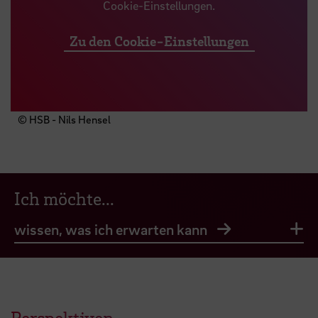
Cookie-Einstellungen.
Zu den Cookie-Einstellungen
© HSB - Nils Hensel
Ich möchte...
Li
die Berufsperspektiven kennen
Perspektiven