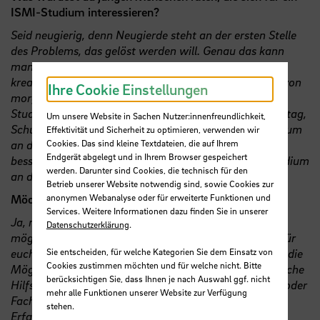
ISMI-Studium interessieren?
Seid neugierig, denn Neugierde steht an der ersten Stelle
des Problems, das gelöst werden will. Genau das kann
man am Ende des ISMI-Studiums sein: ein/e
kreative/r Problemlöser:in für die Herausforderungen von
Ihre Cookie Einstellungen
morgen. Ansonsten nutzt die Hilfsangebote der
Studienberatung und sonstige Angebote (StudienINFOtag,
Um unsere Website in Sachen Nutzer:innenfreundlichkeit,
Schule@HSB uvm.), wenn ihr Interesse an einem Studium
Effektivität und Sicherheit zu optimieren, verwenden wir
an der HSB habt. Ihr könnt dadurch einen viel
Cookies. Das sind kleine Textdateien, die auf Ihrem
Endgerät abgelegt und in Ihrem Browser gespeichert
besseren Eindruck davon erhalten, was ein (ISMI-) Studium
werden. Darunter sind Cookies, die technisch für den
an der HSB bedeutet.
Betrieb unserer Website notwendig sind, sowie Cookies zur
Möchtest du sonst noch etwas erwähnen?
anonymen Webanalyse oder für erweiterte Funktionen und
Services. Weitere Informationen dazu finden Sie in unserer
Ja, möchte ich noch gerne. Bringt euch so früh wie
Datenschutzerklärung
.
möglich in das Studierendenleben mit ein. Setzt euch für
euch und eure Kommiliton:innen in Gremien ein. Nutzt die
Sie entscheiden, für welche Kategorien Sie dem Einsatz von
Cookies zustimmen möchten und für welche nicht. Bitte
Möglichkeit als Tutor:in aktiv zu sein oder als studentische
berücksichtigen Sie, dass Ihnen je nach Auswahl ggf. nicht
Hilfskraft, vielleicht auch außerhalb der Komfortzone oder
mehr alle Funktionen unserer Website zur Verfügung
Fachdisziplin. Ihr nehmt dabei so viele wertvolle
stehen.
Erfahrungen mit, die euch sonst verwehrt bleiben. Ein