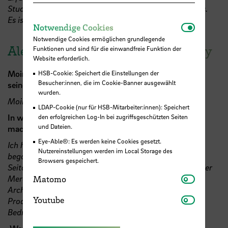
Studium ist nicht nur das stupide Sammeln von Credits.
Es ist so vieles mehr, und all das gilt es zu entdecken.
Notwendi
Notwendige Cookies
Notwendige Cookies ermöglichen grundlegende
Alexander Anschütz, Cyber Security
Funktionen und sind für die einwandfreie Funktion der
Website erforderlich.
Moin Alex, danke dass du dir die Zeit für den ISMI und
HSB-Cookie: Speichert die Einstellungen der
Besucher:innen, die im Cookie-Banner ausgewählt
seine Studierenden nimmst.
wurden.
Moin, sehr gerne :)
LDAP-Cookie (nur für HSB-Mitarbeiter:innen): Speichert
In welchem Zeitraum hast du ISMI studiert und was
den erfolgreichen Log-In bei zugriffsgeschützten Seiten
und Dateien.
machst du aktuell beruflich?
Eye-Able®: Es werden keine Cookies gesetzt.
Ich habe im Wintersemester 2014/15 mein Studium
Nutzereinstellungen werden im Local Storage des
begonnen und im Mai 2018 erfolgreich abgeschlossen.
Browsers gespeichert.
Seitdem arbeite ich im Bereich der Cyber Security bei der
Matomo
Mercedes-Benz AG, aktuell als Shopfloor Security
Matomo
Architect für die Absicherung unserer globalen
Youtube
Youtube
Produktions- und Logistikstandorte gegen Cyber-
Bedrohungen.