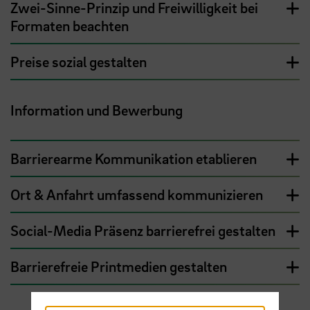
Zwei-Sinne-Prinzip und Freiwilligkeit bei
Formaten beachten
Preise sozial gestalten
Information und Bewerbung
Barrierearme Kommunikation etablieren
Ort & Anfahrt umfassend kommunizieren
Social-Media Präsenz barrierefrei gestalten
Barrierefreie Printmedien gestalten