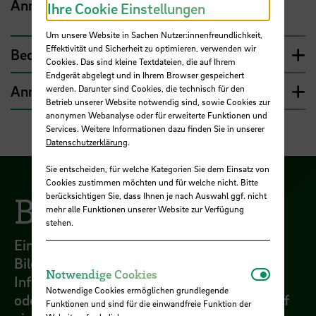
Anmeldung
Ihre Cookie Einstellungen
Um unsere Website in Sachen Nutzer:innenfreundlichkeit,
Effektivität und Sicherheit zu optimieren, verwenden wir
Bedarfe frühzeitig erfragen und antizipieren
Cookies. Das sind kleine Textdateien, die auf Ihrem
Endgerät abgelegt und in Ihrem Browser gespeichert
Anmeldemasken inklusiv gestalten
werden. Darunter sind Cookies, die technisch für den
Betrieb unserer Website notwendig sind, sowie Cookies zur
anonymen Webanalyse oder für erweiterte Funktionen und
Services. Weitere Informationen dazu finden Sie in unserer
Datenschutzerklärung
.
Sie entscheiden, für welche Kategorien Sie dem Einsatz von
Cookies zustimmen möchten und für welche nicht. Bitte
Barriere:
berücksichtigen Sie, dass Ihnen je nach Auswahl ggf. nicht
mehr alle Funktionen unserer Website zur Verfügung
stehen.
Eine Veranstaltungswebsite enthält viele
Bilder ohne Beschreibung, keine
Notwendi
Notwendige Cookies
Informationen zu Barrierefreiheit, Anreise
Notwendige Cookies ermöglichen grundlegende
oder Lageplänen. Mit Aufwand finden sie auf
Funktionen und sind für die einwandfreie Funktion der