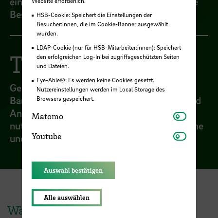
einer anderen Webseite einen Lageplan ohne
Website erforderlich.
Beschreibung.
HSB-Cookie: Speichert die Einstellungen der
Besucher:innen, die im Cookie-Banner ausgewählt
wurden.
LDAP-Cookie (nur für HSB-Mitarbeiter:innen): Speichert
Tipp:
den erfolgreichen Log-In bei zugriffsgeschützten Seiten
und Dateien.
Eye-Able®: Es werden keine Cookies gesetzt.
Geben Sie explizite Informationen zur
Nutzereinstellungen werden im Local Storage des
Barrierefreiheit des Veranstaltungsortes und
Browsers gespeichert.
Anreise an. Verlinken Sie den Lageplan und
Matomo
Matomo
nutzen Sie beschreibende Texte für Lagepläne
Youtube
Youtube
und Alternativ-Texte für Bilder.
Auswahl bestätigen
Alle auswählen
Während der Veranstaltung