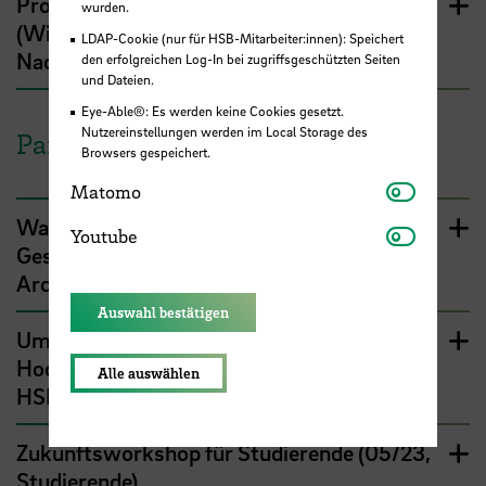
Projekt Klima-Monitoring Bezug Mobilität
wurden.
(WiSe 24/25, Interdisziplinäres
LDAP-Cookie (nur für HSB-Mitarbeiter:innen): Speichert
Nachhaltigkeitsmanagement MA)
den erfolgreichen Log-In bei zugriffsgeschützten Seiten
und Dateien.
Eye-Able®: Es werden keine Cookies gesetzt.
Nutzereinstellungen werden im Local Storage des
Partizipation und Ko-Kreation
Browsers gespeichert.
Matomo
Matomo
Wahlmodul Der Campus – ein Partizipativer
Youtube
Youtube
Gestaltungsprozess (WiSe 23/24,
Architektur BA/MA)
Auswahl bestätigen
Umfrage zur Klimafreundlichkeit der
Hochschule Bremen (06-08/23, alle der
Alle auswählen
HSB)
Zukunftsworkshop für Studierende (05/23,
Studierende)