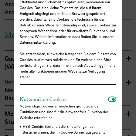
Effektivität und Sicherheit zu optimieren, verwenden wir
Architecture Festival Café (SoSe 25,
Cookies. Das sind kleine Textdateien, die auf Ihrem
Architektur BA/MA)
Endgerät abgelegt und in Ihrem Browser gespeichert
werden. Darunter sind Cookies, die technisch für den
Betrieb unserer Website notwendig sind, sowie Cookies zur
anonymen Webanalyse oder für erweiterte Funktionen und
Mobilität
Services. Weitere Informationen dazu finden Sie in unserer
Datenschutzerklärung
.
Sie entscheiden, für welche Kategorien Sie dem Einsatz von
Quartiersparken FMQ Bremer Neustadt
Cookies zustimmen möchten und für welche nicht. Bitte
(WiSe 22/23, Bauingenieurswesen BA)
berücksichtigen Sie, dass Ihnen je nach Auswahl ggf. nicht
mehr alle Funktionen unserer Website zur Verfügung
stehen.
Verkehrsberuhigung am Campus
Neustadtswall (WiSe 23/24,
Bauingenieurswesen BA)
Notwendi
Notwendige Cookies
Notwendige Cookies ermöglichen grundlegende
Funktionen und sind für die einwandfreie Funktion der
Mobilitätsaktion und Frühlingsfest (04/24,
Website erforderlich.
Studierende)
HSB-Cookie: Speichert die Einstellungen der
Besucher:innen, die im Cookie-Banner ausgewählt