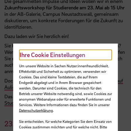
Die gesammelten Impulse und Ideen wollen wir in einem
Zukunftsworkshop für Studierende am 23. Mai ab 15 Uhr
in der AB-Galerie, Campus Neustadtswall, gemeinsam
diskutieren, um konkrete Forderungen für die Zukunft zu
identifizieren.
Dazu laden wir Sie herzlich ein!
Sie haben Fragen? Brauchen Sie weitere Informationen?
Wenden Sie sich gerne an den
Asta
-Vorstand oder werfen
Ihre Cookie Einstellungen
Sie einen Blick in die
Aulis-Gruppe
. Dort können Sie sich
auch schon für den Zukunftsworkshop am 23. Mai
Um unsere Website in Sachen Nutzer:innenfreundlichkeit,
anmelden.
Effektivität und Sicherheit zu optimieren, verwenden wir
Cookies. Das sind kleine Textdateien, die auf Ihrem
Doch keine Zeit? Nehmen Sie an der
Online-Umfrage auf
Endgerät abgelegt und in Ihrem Browser gespeichert
Aulis
teil!
werden. Darunter sind Cookies, die technisch für den
Betrieb unserer Website notwendig sind, sowie Cookies zur
Das Projekt wird von der
HSB
, dem
Asta
, dem
anonymen Webanalyse oder für erweiterte Funktionen und
Studierendenrat
und
BreGoS
umgesetzt.
Services. Weitere Informationen dazu finden Sie in unserer
Datenschutzerklärung
.
Sie entscheiden, für welche Kategorien Sie dem Einsatz von
23.
Mai
2023
Cookies zustimmen möchten und für welche nicht. Bitte