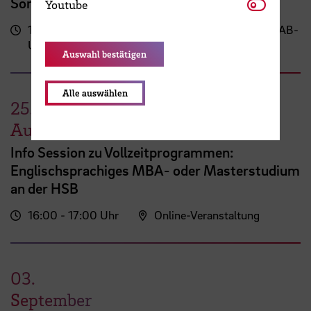
Youtube
Sommerschau 2026
Youtube
17:00
Campus Neustadt, Neustadtswall (AB-
Uhr
Gebäude)
Auswahl bestätigen
Alle auswählen
25.
August
Info Session zu Vollzeitprogrammen:
Englischsprachiges MBA- oder Masterstudium
an der HSB
16:00 - 17:00 Uhr
Online-Veranstaltung
03.
September