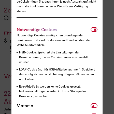
berücksichtigen Sie, dass Ihnen je nach Auswahl ggf. nicht
mehr alle Funktionen unserer Website zur Verfügung
Zeit
stehen.
15:00 - 18:00 Uhr
Notwendi
Notwendige Cookies
Ort
Notwendige Cookies ermöglichen grundlegende
Funktionen und sind für die einwandfreie Funktion der
Campus Neustadt, Neustadtswall (AB-Gebäude)
Website erforderlich.
Neustadtswall 30
28199 Bremen
HSB-Cookie: Speichert die Einstellungen der
Besucher:innen, die im Cookie-Banner ausgewählt
wurden.
LDAP-Cookie (nur für HSB-Mitarbeiter:innen): Speichert
Veranstaltungen der HSB
den erfolgreichen Log-In bei zugriffsgeschützten Seiten
und Dateien.
Eye-Able®: Es werden keine Cookies gesetzt.
Nutzereinstellungen werden im Local Storage des
22.
–
30.
Browsers gespeichert.
August
Matomo
Matomo
Jahresausstellung der School of Architecture Bremen