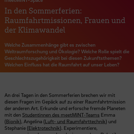
In den Sommerferien:
Raumfahrtmissionen, Frauen und
der Klimawandel
Welche Zusammenhänge gibt es zwischen
Weltraumforschung und Ökologie? Welche Rolle spielt die
Geschlechtszugehörigkeit bei diesen Zukunftsthemen?
Welchen Einfluss hat die Raumfahrt auf unser Leben?
An drei Tagen in den Sommerferien brechen wir mit
diesen Fragen im Gepäck auf zu einer Raumfahrtmission
der anderen Art. Erkunde und erforsche fremde Planeten
mit den
Studentinnen des meetMINT-Teams
Emma
(
Bionik
), Angelina (
Luft- und Raumfahrttechnik
) und
Stephanie (
Elektrotechnik
). Experimentiere,