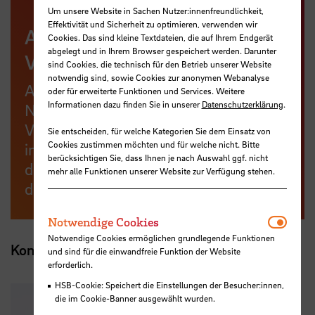
Um unsere Website in Sachen Nutzer:innenfreundlichkeit,
Effektivität und Sicherheit zu optimieren, verwenden wir
Anmeldung zur meetMINT-
Cookies. Das sind kleine Textdateien, die auf Ihrem Endgerät
abgelegt und in Ihrem Browser gespeichert werden. Darunter
Veranstaltungsinfo
sind Cookies, die technisch für den Betrieb unserer Website
notwendig sind, sowie Cookies zur anonymen Webanalyse
Abonniere unseren meetMINT-
oder für erweiterte Funktionen und Services. Weitere
Informationen dazu finden Sie in unserer
Datenschutzerklärung
.
Newsletter mit
Veranstaltungsinformationen. Wir
Sie entscheiden, für welche Kategorien Sie dem Einsatz von
Cookies zustimmen möchten und für welche nicht. Bitte
informieren dich über die Freischaltung
berücksichtigen Sie, dass Ihnen je nach Auswahl ggf. nicht
der Online-Anmeldung, den Ablauf und
mehr alle Funktionen unserer Website zur Verfügung stehen.
das Programm!
Notwen
Notwendige Cookies
Notwendige Cookies ermöglichen grundlegende Funktionen
Kontakt
und sind für die einwandfreie Funktion der Website
erforderlich.
HSB-Cookie: Speichert die Einstellungen der Besucher:innen,
die im Cookie-Banner ausgewählt wurden.