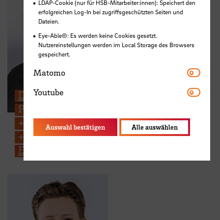
LDAP-Cookie (nur für HSB-Mitarbeiter:innen): Speichert den
erfolgreichen Log-In bei zugriffsgeschützten Seiten und
Dateien.
Eye-Able®: Es werden keine Cookies gesetzt.
Nutzereinstellungen werden im Local Storage des Browsers
gespeichert.
Mato
Matomo
Youtub
Youtube
Dipl.-Soz. Susanne Peter
Projektleitung Mentoring MINT
+49 421 5905 3779
Auswahl bestätigen
Alle auswählen
+49 176 1514 0247
E-Mail