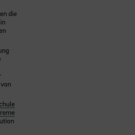
en die
in
en
ung
e
r
 von
chule
treme
tution