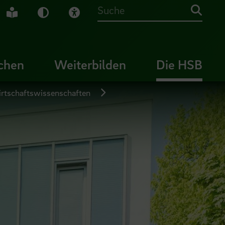
che Gebärdensprache
Leichte Sprache
Dunkel-Modus
Visuelle Hilfe
Suche
chen
Weiterbilden
Die HSB
irtschaftswissenschaften