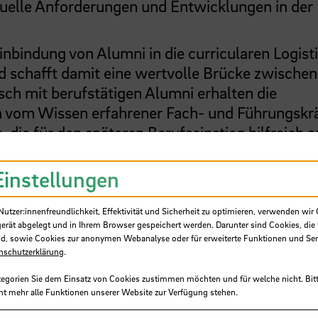
ktuelle Anforderungen und Entwicklungen in der
 Einbindung von Alumni in die curricularen Logist
d schafft damit eine wertvolle Brücke zwischen
ch mit berufstätigen Alumni erhalten die
n vom Wissen erfahrener Fach- und Führungskr
die für den späteren Berufseinstieg hilfreich s
Einstellungen
anstaltungen und Tagungen, die Studierenden,
ieten, sich über wichtige Themen in Logistik 
tzer:innenfreundlichkeit, Effektivität und Sicherheit zu optimieren, verwenden wir 
tern. So entstehen neue Kontakte zu Unterneh
gerät abgelegt und in Ihrem Browser gespeichert werden. Darunter sind Cookies, die 
spannenden Erkenntnissen und potentiellen
d, sowie Cookies zur anonymen Webanalyse oder für erweiterte Funktionen und Ser
nschutzerklärung
.
en von praxisorientierten Abschlussarbeiten 
tegorien Sie dem Einsatz von Cookies zustimmen möchten und für welche nicht. Bitt
ht mehr alle Funktionen unserer Website zur Verfügung stehen.
von Unternehmensexkursionen als weiteres Ele