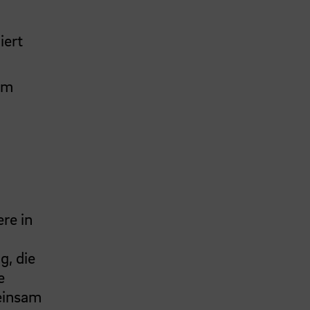
iert
em
re in
m
g, die
e
einsam