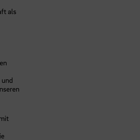
ft als
men
l und
unseren
mit
ie