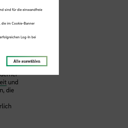
en, um
änge
 sind für die einwandfreie
, die im Cookie-Banner
erfolgreichen Log-In bei
lungen werden im Local Storage
ist
Alle auswählen
oderner
eit
und
n, die
rlich