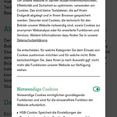
Um unsere Website in Sachen Nutzer:innenfreundlichkeit,
maritime Ingenieurskunst. Die Studierenden erkunden
Effektivität und Sicherheit zu optimieren, verwenden wir
Technik, Organisation und die historischen
Cookies. Das sind kleine Textdateien, die auf Ihrem
Besonderheiten des Schiffes – ein seltenes Erlebnis.
Endgerät abgelegt und in Ihrem Browser gespeichert
werden. Darunter sind Cookies, die technisch für den
Betrieb unserer Website notwendig sind, sowie Cookies zur
Abschluss an der Kaje Bremerhaven
anonymen Webanalyse oder für erweiterte Funktionen und
Services. Weitere Informationen dazu finden Sie in unserer
Der Tag endet mit einem Besuch bei den Unternehmen
Datenschutzerklärung
.
Boluda Towage Europe und Fairplay Towage Group. Die
Sie entscheiden, für welche Kategorien Sie dem Einsatz von
Studierenden dürfen die beiden modernen Schlepper, mit
Cookies zustimmen möchten und für welche nicht. Bitte
denen es hinaus an die Kaje Bremerhaven geht, von der
berücksichtigen Sie, dass Ihnen je nach Auswahl ggf. nicht
Brücke bis in den tiefen Maschinenraum erkunden. Die
mehr alle Funktionen unserer Website zur Verfügung
hohe Leistungs- und Manövrierfähigkeit der Schiffe,
stehen.
kombiniert mit dem Engagement der Besatzungen,
hinterlässt einen nachhaltigen Eindruck bei den
Studierenden.
Notwendi
Notwendige Cookies
Notwendige Cookies ermöglichen grundlegende
Funktionen und sind für die einwandfreie Funktion der
Dank an die Partner des ISSC
Website erforderlich.
HSB-Cookie: Speichert die Einstellungen der
Ein herzliches Dankeschön gilt allen beteiligten