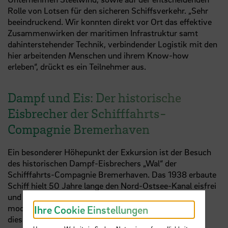
Rolle von Lotsen für den sicheren Schiffsverkehr. „Sehr
beeindruckend. Wir konnten direkt vor Ort das effektive
Zusammenwirken der maritimen Infrastruktur samt
dahinterstehender Technik, verbindender Logistik mit den
hier arbeitenden Menschen und ihrem Know-how
erleben“, drückt es ein Teilnehmer aus.
Dampf und Eis: Der historische
Eisbrecher der Schifffahrts-
Compagnie Bremerhaven
Ein besonderer Höhepunkt der Exkursion ist der Besuch
des historischen Dampf-Eisbrechers „Wal“ der
Schifffahrts-Compagnie Bremerhaven. Das 1938 erbaute
Schiff hielt 50 Jahre lange den Nord-Ostsee-Kanal eisfrei
und ist immer noch seetüchtig. In einer Zeit, in der
moderne Schiffe die Wasserwege dominieren, bleibt
Ihre Cookie Einstellungen
dieser technische Zeitzeuge ein lebendiges Beispiel für