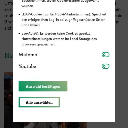
Besucher:innen, die im Cookie-Banner ausgewählt
Unternehmen und Institutionen, die den Exkursionstag
wurden.
ermöglicht haben. Ihre Offenheit und Engagement tragen
LDAP-Cookie (nur für HSB-Mitarbeiter:innen): Speichert
maßgeblich dazu bei, dass Studierende an der Hochschule
den erfolgreichen Log-In bei zugriffsgeschützten Seiten
Bremen die maritimen Berufsfelder hautnah erleben und
und Dateien.
sich für die Branche begeistern können.
Eye-Able®: Es werden keine Cookies gesetzt.
Nutzereinstellungen werden im Local Storage des
Browsers gespeichert.
Matomo
News aus der HSB
Matomo
Youtube
Youtube
Auswahl bestätigen
Alle auswählen