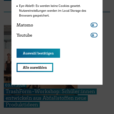
Eye-Able®: Es werden keine Cookies gesetzt.
Nutzereinstellungen werden im Local Storage des
Browsers gespeichert.
Matomo
Matomo
Youtube
Youtube
Auswahl bestätigen
Alle auswählen
03.07.2026
TrashForm-Workshop: Schüler:innen
entwickeln aus Abfallstoffen neue
Produktideen