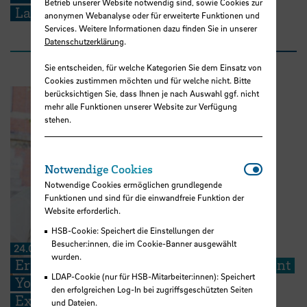
Betrieb unserer Website notwendig sind, sowie Cookies zur
Ladungssicherung
anonymen Webanalyse oder für erweiterte Funktionen und
Services. Weitere Informationen dazu finden Sie in unserer
Datenschutzerklärung
.
Sie entscheiden, für welche Kategorien Sie dem Einsatz von
Cookies zustimmen möchten und für welche nicht. Bitte
berücksichtigen Sie, dass Ihnen je nach Auswahl ggf. nicht
mehr alle Funktionen unserer Website zur Verfügung
stehen.
Notwendi
Notwendige Cookies
Notwendige Cookies ermöglichen grundlegende
Funktionen und sind für die einwandfreie Funktion der
Website erforderlich.
HSB-Cookie: Speichert die Einstellungen der
Besucher:innen, die im Cookie-Banner ausgewählt
24.07.2026
wurden.
Erfolg in Florenz: HSB-Doktorand gewinnt
LDAP-Cookie (nur für HSB-Mitarbeiter:innen): Speichert
Young Scientist Award der Society for
den erfolgreichen Log-In bei zugriffsgeschützten Seiten
Experimental Biology
und Dateien.