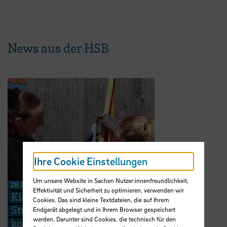
News aus der HSB
Ihre Cookie Einstellungen
Um unsere Website in Sachen Nutzer:innenfreundlichkeit,
28.07.2026
Effektivität und Sicherheit zu optimieren, verwenden wir
Kieserling Stiftung ermöglicht 48
Cookies. Das sind kleine Textdateien, die auf Ihrem
Studierenden der Hochschule Bremen
Endgerät abgelegt und in Ihrem Browser gespeichert
werden. Darunter sind Cookies, die technisch für den
kostenlose Zertifikatskurse zur