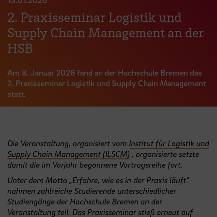
2. Praxisseminar Logistik und
Supply Chain Management an der
HSB
Am 8. Januar 2026 fand an der Hochschule Bremen das
2. Praxisseminar Logistik und Supply Chain Management
statt.
Die Veranstaltung, organisiert vom
Institut für Logistik und
Supply Chain Management (ILSCM)
, organisierte setzte
damit die im Vorjahr begonnene Vortragsreihe fort.
Unter dem Motto „Erfahre, wie es in der Praxis läuft“
nahmen zahlreiche Studierende unterschiedlicher
Studiengänge der Hochschule Bremen an der
Veranstaltung teil. Das Praxisseminar stieß erneut auf