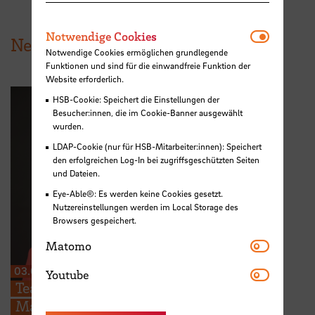
Notwendi
Notwendige Cookies
News aus der HSB
Notwendige Cookies ermöglichen grundlegende
Funktionen und sind für die einwandfreie Funktion der
Website erforderlich.
HSB-Cookie: Speichert die Einstellungen der
Besucher:innen, die im Cookie-Banner ausgewählt
wurden.
LDAP-Cookie (nur für HSB-Mitarbeiter:innen): Speichert
den erfolgreichen Log-In bei zugriffsgeschützten Seiten
und Dateien.
Eye-Able®: Es werden keine Cookies gesetzt.
Nutzereinstellungen werden im Local Storage des
Browsers gespeichert.
Matomo
Matomo
Youtube
03.08.2026
Youtube
Teaching Award der Academy of
Management für Dr. Humberta Silva