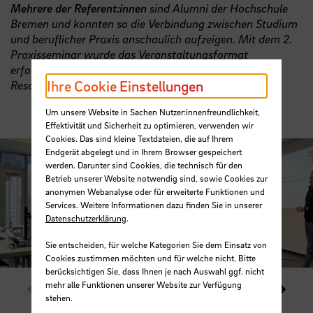
Mehrere der Referent:innen
sind Alumni der Hochschule
Bremen und konnten so die Verbindung zwischen Studium
und beruflicher Praxis anschaulich aufzeigen. Mit dem 2.
Praxisseminar wurde das Veranstaltungsformat
erfolgreich fortgesetzt und stieß erneut auf große
Ihre Cookie Einstellungen
Resonanz bei den Studierenden.
Um unsere Website in Sachen Nutzer:innenfreundlichkeit,
Effektivität und Sicherheit zu optimieren, verwenden wir
Cookies. Das sind kleine Textdateien, die auf Ihrem
Endgerät abgelegt und in Ihrem Browser gespeichert
werden. Darunter sind Cookies, die technisch für den
Betrieb unserer Website notwendig sind, sowie Cookies zur
anonymen Webanalyse oder für erweiterte Funktionen und
Services. Weitere Informationen dazu finden Sie in unserer
Datenschutzerklärung
.
Sie entscheiden, für welche Kategorien Sie dem Einsatz von
Cookies zustimmen möchten und für welche nicht. Bitte
berücksichtigen Sie, dass Ihnen je nach Auswahl ggf. nicht
mehr alle Funktionen unserer Website zur Verfügung
Zeige vorheriges Element im Karussell
Zeige
1 / 6
stehen.