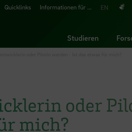
Quicklinks
Informationen für ...
Deuts
EN
Studieren
Fors
ntwicklerin oder Pilotin werden - Ist das etwas für mich?
cklerin oder Pil
für mich?