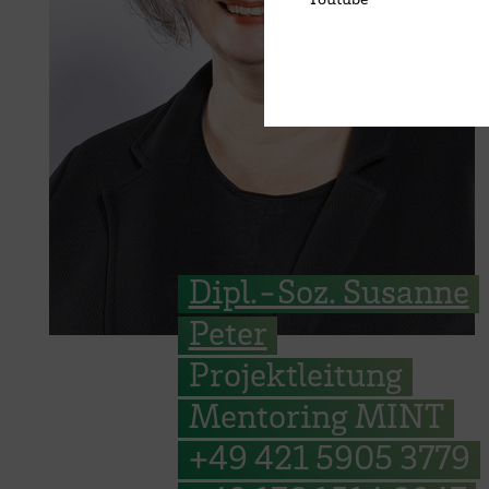
Dipl.-Soz. Susanne
Peter
Projektleitung
Mentoring MINT
+49 421 5905 3779