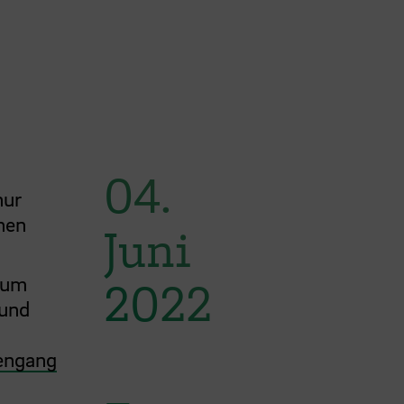
04.
nur
nen
Juni
 um
2022
 und
iengang