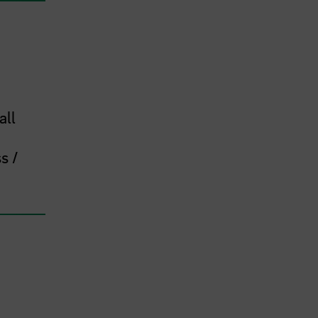
all
s /