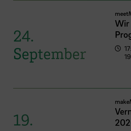
meet
Wir 
24.
Pro
September
17
19
make
Vern
19.
202