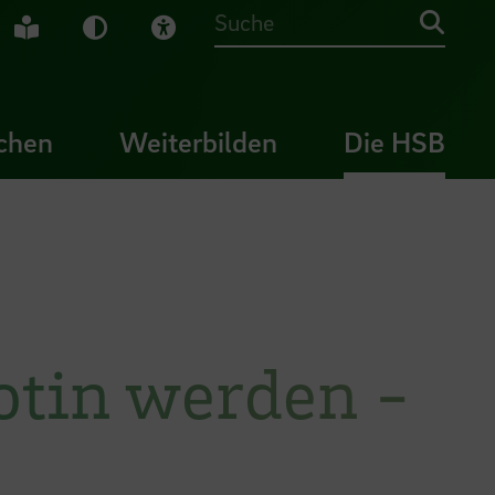
che Gebärdensprache
Leichte Sprache
Dunkel-Modus
Visuelle Hilfe
Suche
chen
Weiterbilden
Die HSB
otin werden -