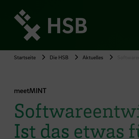
Direkt
zum
Seiteninhalt
springen
Startseite
Die HSB
Aktuelles
Softwaree
meetMINT
Softwareentwi
Ist das etwas 