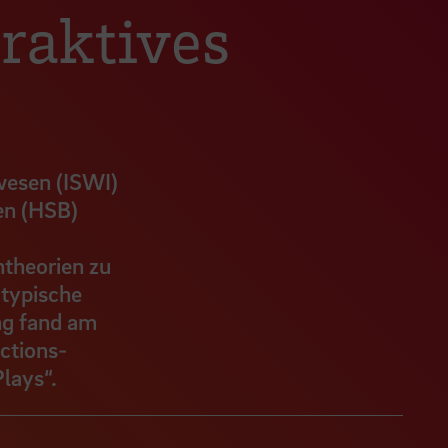
raktives
wesen (ISWI)
en (HSB)
htheorien zu
 typische
ung fand am
ctions-
Plays“.