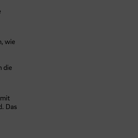
e
, wie
 die
 mit
d. Das