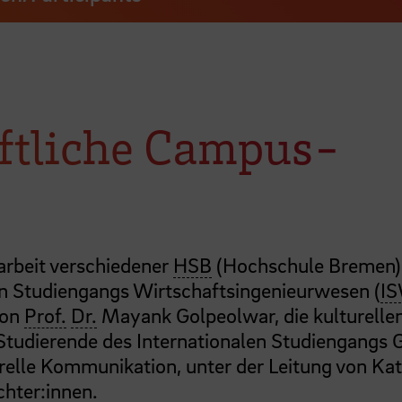
ftliche Campus-
arbeit verschiedener
HSB
(Hochschule Bremen)
en Studiengangs Wirtschaftsingenieurwesen (
IS
von
Prof.
Dr.
Mayank Golpeolwar, die kulturelle
tudierende des Internationalen Studiengangs 
urelle Kommunikation, unter der Leitung von Kat
chter:innen.