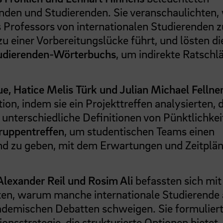
en und Studierenden. Sie veranschaulichten, 
Professors von internationalen Studierenden z
einer Vorbereitungslücke führt, und lösten di
udierenden-Wörterbuchs
, um indirekte Ratschl
, Hatice Melis Türk und Julian Michael Fellne
on, indem sie ein Projekttreffen analysierten, 
 unterschiedliche Definitionen von Pünktlichkei
ruppentreffen
, um studentischen Teams einen
Hand zu geben, mit dem Erwartungen und Zeitplä
Alexander Reil und Rosim Ali
befassten sich mit
en, warum manche internationale Studierende
kademischen Debatten schweigen. Sie formulier
onsstrategie, die strukturierte Optionen bietet