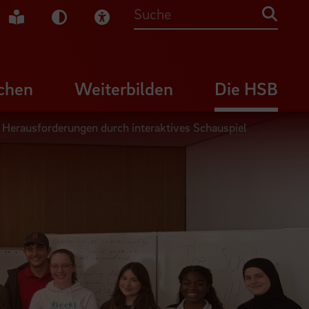
che Gebärdensprache
Leichte Sprache
Dunkel-Modus
Visuelle Hilfe
Suche
chen
Weiterbilden
Die HSB
e Herausforderungen durch interaktives Schauspiel