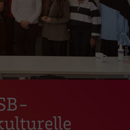
© Zinar Cengiz
HSB-
ulturelle