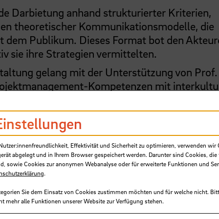
e Darbietung anhand strukturierter Kriterien,
chen theoretischer Kommunikationsmodelle, die
it dem Publikum. Dieses Format bot den Akteur
v sie ihre Strategien vermittelten.
altung gelang mit der Unterstützung von Prof.
Projektmanagement-Kompetenzen mit interkultu
 Um den pädagogischen Wert der Übung zu stä
ank Golpelwar direkt im Anschluss an jeden Ak
Einstellungen
chaftliches und praxisbasiertes Feedback. Die
udierenden, die theatralischen Szenarien direkt
tzer:innenfreundlichkeit, Effektivität und Sicherheit zu optimieren, verwenden wir 
 zu verknüpfen.
gerät abgelegt und in Ihrem Browser gespeichert werden. Darunter sind Cookies, die 
d, sowie Cookies zur anonymen Webanalyse oder für erweiterte Funktionen und Ser
nschutzerklärung
.
tegorien Sie dem Einsatz von Cookies zustimmen möchten und für welche nicht. Bitt
gen für globale
ht mehr alle Funktionen unserer Website zur Verfügung stehen.