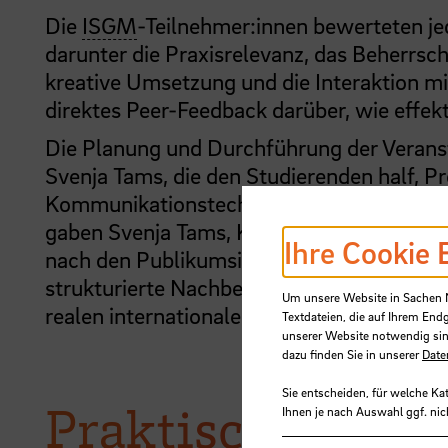
Die
ISGM
-Teilnehmer:innen bewerteten jed
darunter die Praxisrelevanz, das Beherrs
kreative Umsetzung und die Interaktion m
direktes Peer-Feedback darüber, wie effekti
Die Planung und Durchführung der Veranst
Svenja Tams, die den Studierenden half, 
Kommunikationstechniken zu verknüpfen.
gaben Svenja Tams, Katrin Nissel und May
Ihre Cookie 
nach den Publikumsinterventionen wissens
strukturierte Nachbesprechung half den St
Um unsere Website in Sachen Nu
realen internationalen Herausforderungen
Textdateien, die auf Ihrem End
unserer Website notwendig sin
dazu finden Sie in unserer
Date
Sie entscheiden, für welche Ka
Praktische Lösun
Ihnen je nach Auswahl ggf. nic