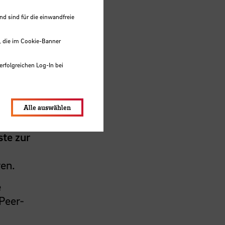
 sind für die einwandfreie
, die im Cookie-Banner
erfolgreichen Log-In bei
lungen werden im Local Storage
auf
Alle auswählen
 bei
ste zur
ren.
e
Peer-