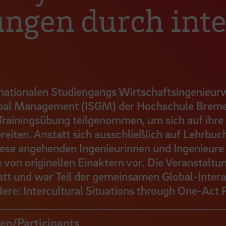
ngen durch inte
rnationalen Studiengangs Wirtschaftsingenieur
lobal Management (ISGM) der Hochschule Brem
n Trainingsübung teilgenommen, um sich auf ihre
iten. Anstatt sich ausschließlich auf Lehrbuc
diese angehenden Ingenieurinnen und Ingenieure
e von originellen Einaktern vor. Die Veranstalt
 und war Teil der gemeinsamen Global-Intera
Here: Intercultural Situations through One-Act 
en/Participants