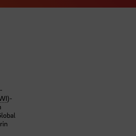
-
WI
)-
n
Global
rin