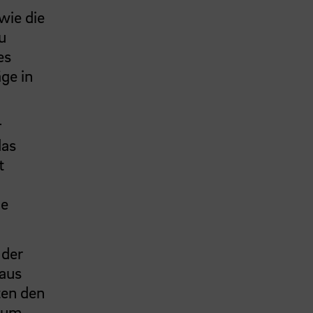
wie die
u
es
äge in
r
das
t
ne
 der
 aus
ten den
, um