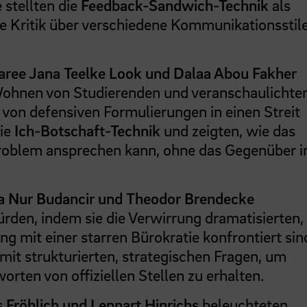
 stellten die
Feedback-Sandwich-Technik
als
e Kritik über verschiedene Kommunikationsstil
aree Jana Teelke Look und Dalaa Abou Fakher
ohnen von Studierenden und veranschaulichten
 von defensiven Formulierungen in einen Streit
die
Ich-Botschaft-Technik
und zeigten, wie das
oblem ansprechen kann, ohne das Gegenüber in
a Nur Budancir und Theodor Brendecke
Hürden, indem sie die Verwirrung dramatisierten,
g mit einer starren Bürokratie konfrontiert sin
mit strukturierten, strategischen Fragen, um
orten von offiziellen Stellen zu erhalten.
Fröhlich und Lennart Hinrichs
beleuchteten