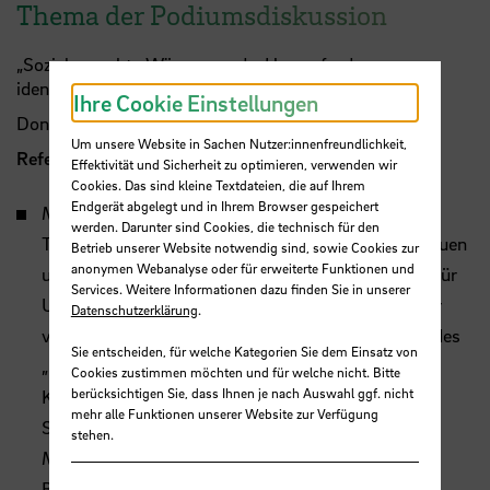
Thema der Podiumsdiskussion
„Sozial gerechte Wärmewende: Herausforderungen
identifizieren – Hürden überwinden“,
Ihre Cookie Einstellungen
Donnerstag, 25. April 2024, 18.00 Uhr
Um unsere Website in Sachen Nutzer:innenfreundlichkeit,
Referent:innen:
Effektivität und Sicherheit zu optimieren, verwenden wir
Cookies. Das sind kleine Textdateien, die auf Ihrem
Endgerät abgelegt und in Ihrem Browser gespeichert
Mag.
Barbara Ruhsmann
arbeitet in den
werden. Darunter sind Cookies, die technisch für den
Themenbereichen Partizipation und Innovatives Bauen
Betrieb unserer Website notwendig sind, sowie Cookies zur
anonymen Webanalyse oder für erweiterte Funktionen und
und Energie bei der Österreichischen Gesellschaft für
Services. Weitere Informationen dazu finden Sie in unserer
Umwelt und Technik (ÖGUT) mit Sitz in Wien. Hier
Datenschutzerklärung
.
verantwortet sie
u.a.
die organisatorische Leitung des
Sie entscheiden, für welche Kategorien Sie dem Einsatz von
„Klimarats der Bürgerinnen und Bürger“, die
Cookies zustimmen möchten und für welche nicht. Bitte
berücksichtigen Sie, dass Ihnen je nach Auswahl ggf. nicht
Konzeption und Durchführung von Vor- Ort-
mehr alle Funktionen unserer Website zur Verfügung
Sanierungsberatungen in Kommunen sowie die
stehen.
Moderation zahlreicher Workshops im Bereich
Bauforschung, Energie und Klimaschutz.