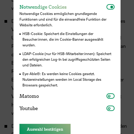
Notwendi
Notwendige Cookies
www.oegut.at
Notwendige Cookies ermöglichen grundlegende
Funktionen und sind für die einwandfreie Funktion der
Dr.
Aribert Peters
ist 2. Vorsitzender und Gründer des
Website erforderlich.
Vereins „Bund der Energieverbraucher“ mit Sitz in
HSB-Cookie: Speichert die Einstellungen der
Unkel bei Bonn. Nach dem Studium der Physik und
Besucher:innen, die im Cookie-Banner ausgewählt
wurden.
Promotion in Stadt- und Regionalplanung lehrte er an
LDAP-Cookie (nur für HSB-Mitarbeiter:innen): Speichert
der TU Berlin und war
u. a.
für die
den erfolgreichen Log-In bei zugriffsgeschützten Seiten
Bundesforschungsanstalt für Landeskunde und
und Dateien.
Raumordnung tätig. Im Jahr 1987 gründete er den
Eye-Able®: Es werden keine Cookies gesetzt.
Bund der Energieverbraucher, ein bundesweit tätiger
Nutzereinstellungen werden im Local Storage des
Browsers gespeichert.
Verein zum Schutz der Interessen von privaten
Matomo
Matomo
Verbraucher:innen bei der Energieversorgung. Er ist
Herausgeber des Vereinsblatts „Energiedepesche“.
Youtube
Youtube
www.energieverbraucher.de
Diplom-Wirtschaftsingenieurin
Emöke Kovac
mit den
Auswahl bestätigen