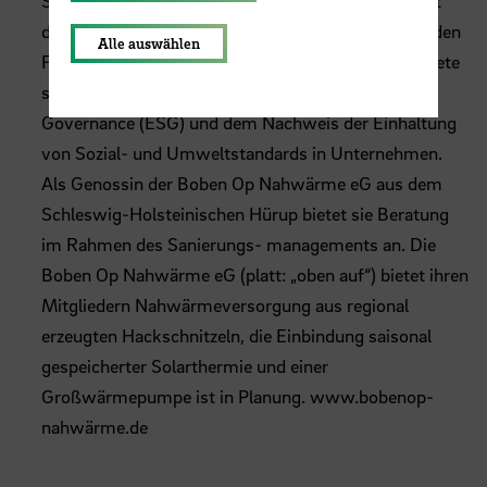
Schwerpunkten Energie- und Umweltmanagement
dozierte an der Europa-Universität in Flensburg in den
Alle auswählen
Fächern Energie- und Umweltpolitik. Zudem arbeitete
sie im Thema Environmental, Social and Corporate
Governance (ESG) und dem Nachweis der Einhaltung
von Sozial- und Umweltstandards in Unternehmen.
Als Genossin der Boben Op Nahwärme eG aus dem
Schleswig-Holsteinischen Hürup bietet sie Beratung
im Rahmen des Sanierungs- managements an. Die
Boben Op Nahwärme eG (platt: „oben auf“) bietet ihren
Mitgliedern Nahwärmeversorgung aus regional
erzeugten Hackschnitzeln, die Einbindung saisonal
gespeicherter Solarthermie und einer
Großwärmepumpe ist in Planung.
www.bobenop-
nahwärme.de