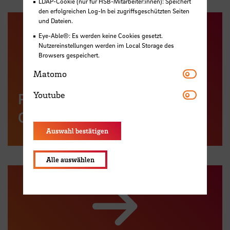
LDAP-Cookie (nur für HSB-Mitarbeiter:innen): Speichert
den erfolgreichen Log-In bei zugriffsgeschützten Seiten
und Dateien.
Eye-Able®: Es werden keine Cookies gesetzt.
Nutzereinstellungen werden im Local Storage des
Browsers gespeichert.
Matomo
Matomo
Youtube
Youtube
Projekt Interspace – Ou(te)r
Campus
Auswahl bestätigen
Alle auswählen