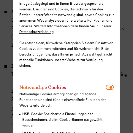
Endgerät abgelegt und in Ihrem Browser gespeichert
werden. Darunter sind Cookies, die technisch für den
Abschlusspräsentation Ou(te)r Campus:
Betrieb unserer Website notwendig sind, sowie Cookies zur
Dienstag, 7. Juli 2026, 10:15 Uhr
anonymen Webanalyse oder für erweiterte Funktionen und
Services. Weitere Informationen dazu finden Sie in unserer
Raum S12,(AB-Gebäude, neben der Mensa, 10. Stock
Datenschutzerklärung
.
(Neustadtswall 30, 28199 Bremen) und online via
Sie entscheiden, für welche Kategorien Sie dem Einsatz von
Zoom
Cookies zustimmen möchten und für welche nicht. Bitte
berücksichtigen Sie, dass Ihnen je nach Auswahl ggf. nicht
mehr alle Funktionen unserer Website zur Verfügung
Zoom-Zugang zur Abschlusspräsentation:
stehen.
Thema: Ou(te)r Campus – European Campus, A Living
Lab
Notwendi
Notwendige Cookies
Zeit: 7. Juli 2026, 10:15 Uhr
Notwendige Cookies ermöglichen grundlegende
Zoom-Link:
https://hs-bremen.zoom-
Funktionen und sind für die einwandfreie Funktion der
Website erforderlich.
x.de/j/69016610071
HSB-Cookie: Speichert die Einstellungen der
Meeting-ID: 690 1661 0071
Besucher:innen, die im Cookie-Banner ausgewählt
Kenncode: 430061
wurden.