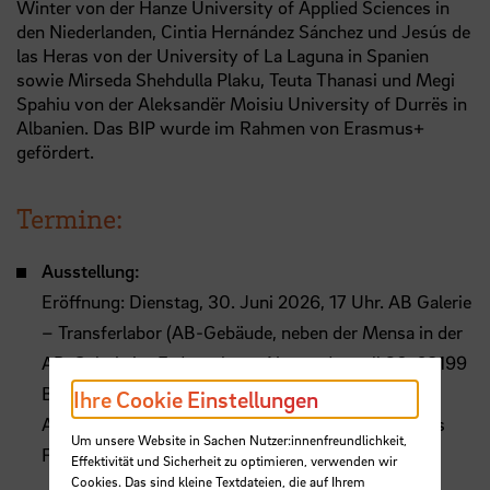
Winter von der Hanze University of Applied Sciences in
den Niederlanden, Cintia Hernández Sánchez und Jesús de
las Heras von der University of La Laguna in Spanien
sowie Mirseda Shehdulla Plaku, Teuta Thanasi und Megi
Spahiu von der Aleksandër Moisiu University of Durrës in
Albanien. Das BIP wurde im Rahmen von Erasmus+
gefördert.
Termine:
Ausstellung:
Eröffnung: Dienstag, 30. Juni 2026, 17 Uhr. AB Galerie
– Transferlabor (AB-Gebäude, neben der Mensa in der
AB-Galerie im Erdgeschoss, Neustadtswall 30, 28199
Bremen)
Ihre Cookie Einstellungen
Ausstellungslaufzeit: 1. bis 8. Juli 2026, Montag bis
Um unsere Website in Sachen Nutzer:innenfreundlichkeit,
Freitag von 12 bis 17 Uhr
Effektivität und Sicherheit zu optimieren, verwenden wir
Cookies. Das sind kleine Textdateien, die auf Ihrem