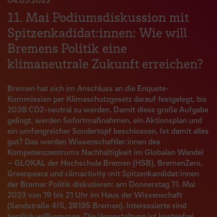
11. Mai Podiumsdiskussion mit
Spitzenkadidat:innen: Wie will
Bremens Politik eine
klimaneutrale Zukunft erreichen?
Bremen hat sich im Anschluss an die Enquete-
Kommission per Klimaschutzgesetz darauf festgelegt, bis
2038 CO2-neutral zu werden. Damit diese große Aufgabe
gelingt, werden Sofortmaßnahmen, ein Aktionsplan und
ein umfangreicher Sondertopf beschlossen. Ist damit alles
gut? Das werden Wissenschaftler:innen des
Kompetenzzentrums Nachhaltigkeit im Globalen Wandel
– GLOKAL der Hochschule Bremen (HSB), BremenZero,
Greenpeace und climactivity mit Spitzenkandidat:innen
der Bremer Politik diskutieren: am Donnerstag 11. Mai
2023 von 19 bis 21 Uhr im Haus der Wissenschaft
(Sandstraße 4/5, 28195 Bremen). Interessierte sind
herzlich willkommen. Die Veranstaltung ist kostenfrei.