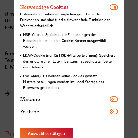
Notwendi
Notwendige Cookies
climactivity
Notwendige Cookies ermöglichen grundlegende
Dr. Uli F Wischnath
Funktionen und sind für die einwandfreie Funktion der
Website erforderlich.
E-Mail:
u.wischnath
@
climactivity.de
HSB-Cookie: Speichert die Einstellungen der
Besucher:innen, die im Cookie-Banner ausgewählt
wurden.
Greenpeace Bremen
LDAP-Cookie (nur für HSB-Mitarbeiter:innen): Speichert
Telefon: +49 178-58 58 344
den erfolgreichen Log-In bei zugriffsgeschützten Seiten
E-Mail:
info@bremen.greenpeace.de
und Dateien.
Eye-Able®: Es werden keine Cookies gesetzt.
Nutzereinstellungen werden im Local Storage des
Browsers gespeichert.
Kompetenzzentrum Nachhaltigkeit im Globalen
Matomo
Matomo
Wandel – GLOKAL der HSB
Youtube
Youtube
Pressefoto zum Herunterladen
Auswahl bestätigen