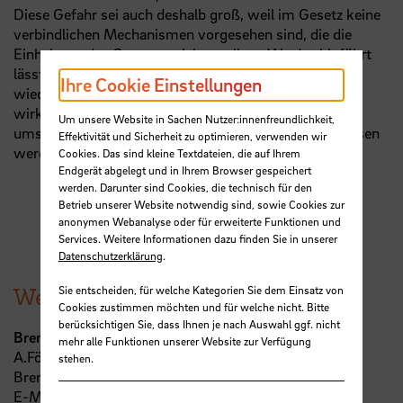
Diese Gefahr sei auch deshalb groß, weil im Gesetz keine
verbindlichen Mechanismen vorgesehen sind, die die
Einhaltung des Gesetzes sicherstellen. „Wo das hinführt
lässt sich gerade im Bund beobachten, wo trotz der
Ihre Cookie Einstellungen
wiederholten Verfehlung von Sektorzielen keine
wirksamen Maßnahmen getroffen und selbst einfach
Um unsere Website in Sachen Nutzer:innenfreundlichkeit,
umsetzbare Maßnahmen wie ein Tempolimit unterlassen
Effektivität und Sicherheit zu optimieren, verwenden wir
werden.“
Cookies. Das sind kleine Textdateien, die auf Ihrem
Endgerät abgelegt und in Ihrem Browser gespeichert
werden. Darunter sind Cookies, die technisch für den
Betrieb unserer Website notwendig sind, sowie Cookies zur
anonymen Webanalyse oder für erweiterte Funktionen und
Services. Weitere Informationen dazu finden Sie in unserer
Datenschutzerklärung
.
Sie entscheiden, für welche Kategorien Sie dem Einsatz von
Weitere Informationen
Cookies zustimmen möchten und für welche nicht. Bitte
berücksichtigen Sie, dass Ihnen je nach Auswahl ggf. nicht
Bremenzero
mehr alle Funktionen unserer Website zur Verfügung
A.Fölster
stehen.
BremenZero
E-Mail:
bremenzero
@
fastmail.de