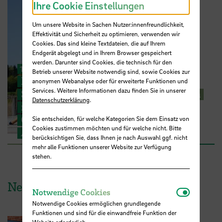
Ihre Cookie Einstellungen
Um unsere Website in Sachen Nutzer:innenfreundlichkeit,
Effektivität und Sicherheit zu optimieren, verwenden wir
Cookies. Das sind kleine Textdateien, die auf Ihrem
Endgerät abgelegt und in Ihrem Browser gespeichert
werden. Darunter sind Cookies, die technisch für den
11/2024
-
04/2026
Betrieb unserer Website notwendig sind, sowie Cookies zur
DATIPilot- Sprint -Angelgewässer:
anonymen Webanalyse oder für erweiterte Funktionen und
Services. Weitere Informationen dazu finden Sie in unserer
Skalierung innovativer und ökologisch
Datenschutzerklärung
.
nachhaltiger Methoden der
Gewässerbewirtschaftung durch
Sie entscheiden, für welche Kategorien Sie dem Einsatz von
Cookies zustimmen möchten und für welche nicht. Bitte
Angelvereine
berücksichtigen Sie, dass Ihnen je nach Auswahl ggf. nicht
mehr alle Funktionen unserer Website zur Verfügung
stehen.
News aus der HSB
Notwendi
Notwendige Cookies
Notwendige Cookies ermöglichen grundlegende
Funktionen und sind für die einwandfreie Funktion der