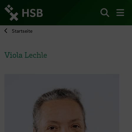
Direkt
zum
Seiteninhalt
Suchen
Me
springen
Startseite
Viola Lechle