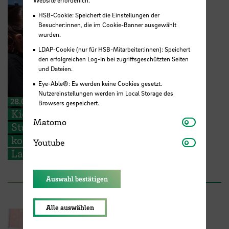
Website erforderlich.
HSB-Cookie: Speichert die Einstellungen der
Besucher:innen, die im Cookie-Banner ausgewählt
wurden.
LDAP-Cookie (nur für HSB-Mitarbeiter:innen): Speichert
den erfolgreichen Log-In bei zugriffsgeschützten Seiten
und Dateien.
Eye-Able®: Es werden keine Cookies gesetzt.
Nutzereinstellungen werden im Local Storage des
28.07.2026
Browsers gespeichert.
Kieserling Stiftung ermöglicht 48
Matomo
Matomo
Studierenden der Hochschule Bremen
kostenlose Zertifikatskurse zur
Youtube
Youtube
Ladungssicherung
Auswahl bestätigen
Alle auswählen