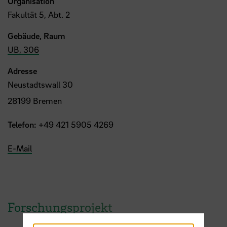
Organisation
Fakultät 5, Abt. 2
Gebäude, Raum
UB, 306
Adresse
Neustadtswall 30
28199 Bremen
Telefon:
+49 421 5905 4269
E-Mail
Forschungsprojekt