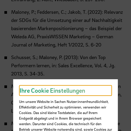
Maloney, P.; Feddersen, C.; Jakob, T. (2022): Relevanz
der SDGs für die Umsetzung einer auf Nachhaltigkeit
basierenden Markenpositionierung – das Beispiel der
Weleda AG, PraxisWISSEN Marketing – German
Journal of Marketing, Heft 1/2022, S. 6-20
Schusser, S.; Maloney, P. (2013): Von den Top
Performern lernen, in: Sales Excellence, Vol. 4, Jg.
2013, S. 34-35.
Maloney, P. (2012): Vertrieb von Luxusmarken – von
Ihre Cookie Einstellungen
Absatzmittlern zu Markenbotschaftern, in: Burmann,
Um unsere Website in Sachen Nutzer:innenfreundlichkeit,
C.; König, V. (Hrsg.): Identitätsbasierte
Effektivität und Sicherheit zu optimieren, verwenden wir
Luxusmarkenführung, Wiesbaden, S. 139-154.
Cookies. Das sind kleine Textdateien, die auf Ihrem
Endgerät abgelegt und in Ihrem Browser gespeichert
Maloney, P. (2009): Poggenpohl – Eine Luxusmarke
werden. Darunter sind Cookies, die technisch für den
Betrieb unserer Website notwendig sind, sowie Cookies zur