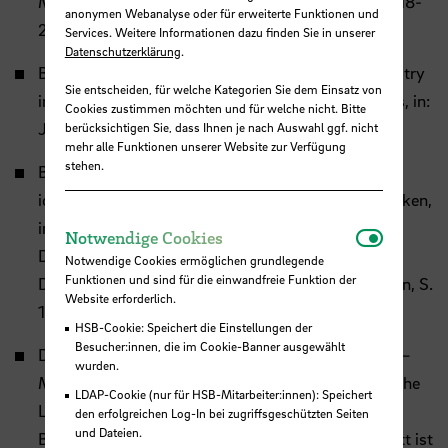
Made in Germany, in: Oscar.trends, Nr. 1/2009, S. 18-
anonymen Webanalyse oder für erweiterte Funktionen und
21.
Services. Weitere Informationen dazu finden Sie in unserer
Datenschutzerklärung
.
Burmann, C.; Schäfer, K.; Maloney, P. (2008): Industry
Sie entscheiden, für welche Kategorien Sie dem Einsatz von
image: its impact on the brand image of employees, in:
Cookies zustimmen möchten und für welche nicht. Bitte
Journal of Brand Management, Vol. 15, S. 157-176.
berücksichtigen Sie, dass Ihnen je nach Auswahl ggf. nicht
mehr alle Funktionen unserer Website zur Verfügung
stehen.
Burmann, C.; Maloney, P. (2008): Innengerichtete,
identitätsbasierte Führung von Dienstleistungsmarken,
in: Bruhn, M.; Stauss, B. (Hrsg.):
Notwendi
Notwendige Cookies
Dienstleistungsmarken: Forum
Notwendige Cookies ermöglichen grundlegende
Funktionen und sind für die einwandfreie Funktion der
Dienstleistungsmanagement, 1. Auflage, Wiesbaden, S.
Website erforderlich.
191-212.
HSB-Cookie: Speichert die Einstellungen der
Besucher:innen, die im Cookie-Banner ausgewählt
Duffner, E.; Maloney, P. (2007): “Küchen-Porsche” –
wurden.
Mit Poggenpohl wurde eine traditionsreiche deutsche
LDAP-Cookie (nur für HSB-Mitarbeiter:innen): Speichert
Luxusmarke revitalisiert. Die Marke hat ihre
den erfolgreichen Log-In bei zugriffsgeschützten Seiten
und Dateien.
Bekanntheit und ihr Profil gestärkt. Jüngster Schritt ist