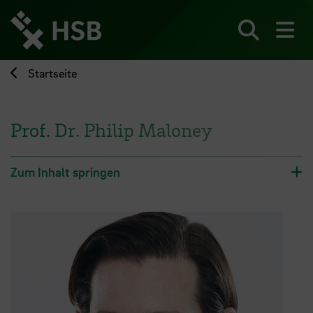
Direkt
zum
Seiteninhalt
Suchen
Me
springen
Startseite
Prof. Dr. Philip Maloney
Zum Inhalt springen