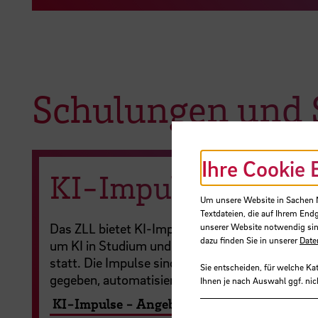
Schulungen und 
Ihre Cookie 
KI-Impulse SoSe 2
Um unsere Website in Sachen Nu
Textdateien, die auf Ihrem End
Das ZLL bietet KI-Impulse zu den unterschiedl
unserer Website notwendig sin
dazu finden Sie in unserer
Date
um KI in Studium und Lehre an. Die KI-Impulse
statt. Die Impulse sind auf Deutsch; es wird die
Sie entscheiden, für welche Ka
gegeben, automatisierte, englische Untertitel a
Ihnen je nach Auswahl ggf. nic
KI-Impulse - Angebote