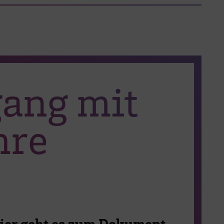
ang mit
hre
ier geht es zum Dokument