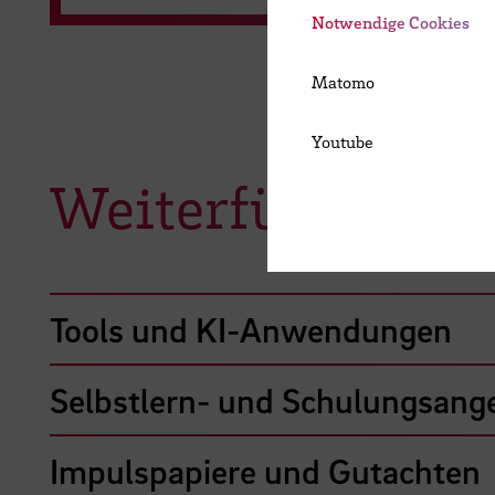
Notwendige Cookies
Matomo
Youtube
Weiterführende 
Tools und KI-Anwendungen
Selbstlern- und Schulungsange
Impulspapiere und Gutachten