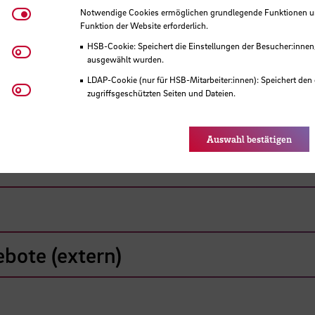
ZLL-Workshops
Notwendige Cookies
Notwendige Cookies ermöglichen grundlegende Funktionen und
Funktion der Website erforderlich.
HSB-Cookie: Speichert die Einstellungen der Besucher:innen
Matomo
ausgewählt wurden.
LDAP-Cookie (nur für HSB-Mitarbeiter:innen): Speichert den 
Youtube
zugriffsgeschützten Seiten und Dateien.
Eye-Able®: Es werden keine Cookies gesetzt. Nutzereinstel
Links & Ressource
des Browsers gespeichert.
Auswahl bestätigen
bote (extern)