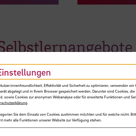
Selbstlernangebote
Einstellungen
026
Aktuell
tzer:innenfreundlichkeit, Effektivität und Sicherheit zu optimieren, verwenden wir 
Thema K
gerät abgelegt und in Ihrem Browser gespeichert werden. Darunter sind Cookies, die 
ichsten Themen rund
d, sowie Cookies zur anonymen Webanalyse oder für erweiterte Funktionen und Ser
nschutzerklärung
.
 finden in ZOOM
 Möglichkeit
Das ZLL bietet rege
tegorien Sie dem Einsatz von Cookies zustimmen möchten und für welche nicht. Bitt
nzeigen zu lassen.
Auf der folgenden Se
ht mehr alle Funktionen unserer Website zur Verfügung stehen.
Lehrende.