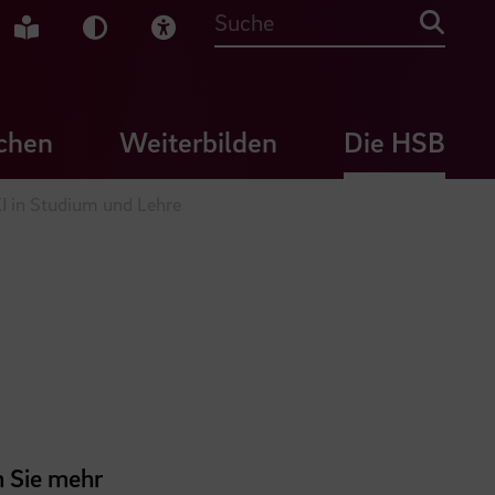
che Gebärdensprache
Leichte Sprache
Dunkel-Modus
Visuelle Hilfe
Suche
chen
Weiterbilden
Die HSB
I in Studium und Lehre
n Sie mehr