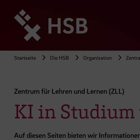
Direkt
zum
Seiteninhalt
springen
Startseite
Die HSB
Organisation
Zentra
Zentrum für Lehren und Lernen (ZLL)
KI in Studium
Auf diesen Seiten bieten wir Informatione