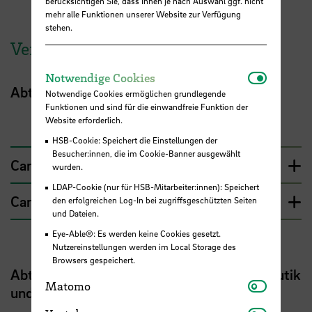
berücksichtigen Sie, dass Ihnen je nach Auswahl ggf. nicht
mehr alle Funktionen unserer Website zur Verfügung
stehen.
Verwaltung in den Abteilungen
Notwendi
Notwendige Cookies
Abteilung Maschinenbau
Notwendige Cookies ermöglichen grundlegende
Funktionen und sind für die einwandfreie Funktion der
Website erforderlich.
HSB-Cookie: Speichert die Einstellungen der
Besucher:innen, die im Cookie-Banner ausgewählt
Campus Neustadtswall
wurden.
LDAP-Cookie (nur für HSB-Mitarbeiter:innen): Speichert
Campus Airport-Stadt
den erfolgreichen Log-In bei zugriffsgeschützten Seiten
und Dateien.
Eye-Able®: Es werden keine Cookies gesetzt.
Nutzereinstellungen werden im Local Storage des
Browsers gespeichert.
Abteilung Schiffbau und Meerestechnik, Nautik
Matomo
Matomo
und Seeverkehr, Biologie, Bionik