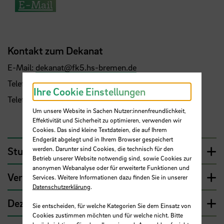
E-Mail
Kontakt zum Dekanat
E-Mail:
dekanat
@
fk5.hs-bremen.de
Telefon:
+49 421 5905-3502
Ihre Cookie Einstellungen
Telefax: +49 421 5905-3505
Um unsere Website in Sachen Nutzer:innenfreundlichkeit,
Effektivität und Sicherheit zu optimieren, verwenden wir
Cookies. Das sind kleine Textdateien, die auf Ihrem
Endgerät abgelegt und in Ihrem Browser gespeichert
werden. Darunter sind Cookies, die technisch für den
Studiendekan:innen
Betrieb unserer Website notwendig sind, sowie Cookies zur
anonymen Webanalyse oder für erweiterte Funktionen und
Verwaltungsleitung
Services. Weitere Informationen dazu finden Sie in unserer
Datenschutzerklärung
.
Dezentrales Qualitätsmangement
Sie entscheiden, für welche Kategorien Sie dem Einsatz von
Cookies zustimmen möchten und für welche nicht. Bitte