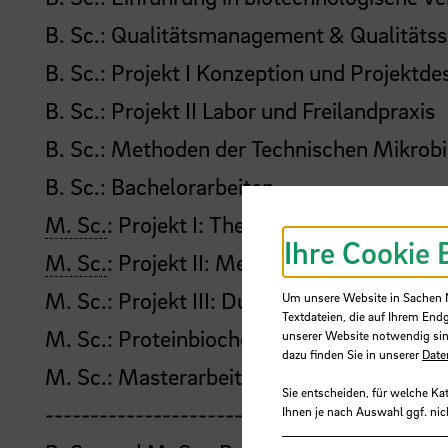
B. Sc.: Qualitätsmanagement & Qualitäts
B. Sc.: Projekt I Konzeption und Projektde
B. Sc.: Projekt II Labor und Freilandpraxis
B. Sc.: Methoden der Technischen Mikrobi
B. Sc.: Bachelorarbeiten
M. Sc.
: Projekt I: Thema und Planung
Ihre Cookie 
M. Sc.
: Projekt II: Methodenauswahl und 
M. Sc.: Projekt III: Durchführung
Um unsere Website in Sachen Nu
Textdateien, die auf Ihrem End
M. Sc.: Proteinbiochemie
unserer Website notwendig sin
dazu finden Sie in unserer
Date
M. Sc.: Masterarbeiten
Sie entscheiden, für welche Ka
--------------------------------------------
Ihnen je nach Auswahl ggf. nic