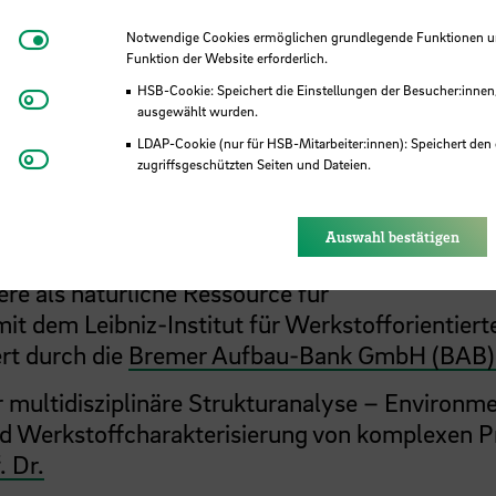
ojekte
Notwendige Cookies
Notwendige Cookies ermöglichen grundlegende Funktionen und
Funktion der Website erforderlich.
HSB-Cookie: Speichert die Einstellungen der Besucher:innen
Matomo
ausgewählt wurden.
LDAP-Cookie (nur für HSB-Mitarbeiter:innen): Speichert den 
Youtube
zugriffsgeschützten Seiten und Dateien.
Eye-Able®: Es werden keine Cookies gesetzt. Nutzereinstel
des Browsers gespeichert.
Auswahl bestätigen
re als natürliche Ressource für
it dem Leibniz-Institut für Werkstofforientiert
rt durch die
Bremer Aufbau-Bank GmbH (BAB)
 multidisziplinäre Strukturanalyse – Environm
nd Werkstoffcharakterisierung von komplexen P
. Dr.