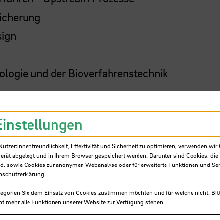
sicherung
sign
ologie und der Bioverfahrenstechnik
Einstellungen
Validierung
tzer:innenfreundlichkeit, Effektivität und Sicherheit zu optimieren, verwenden wir 
gerät abgelegt und in Ihrem Browser gespeichert werden. Darunter sind Cookies, die 
d, sowie Cookies zur anonymen Webanalyse oder für erweiterte Funktionen und Ser
nschutzerklärung
.
tegorien Sie dem Einsatz von Cookies zustimmen möchten und für welche nicht. Bitt
--------------------
ht mehr alle Funktionen unserer Website zur Verfügung stehen.