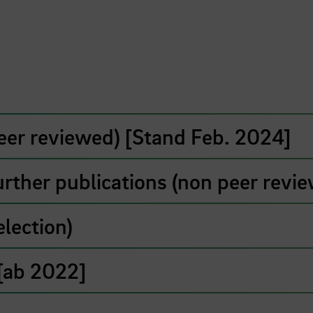
peer reviewed) [Stand Feb. 2024]
urther publications (non peer revi
election)
[ab 2022]