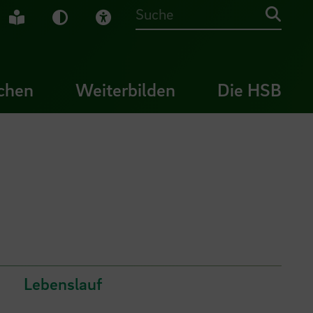
che Gebärdensprache
Leichte Sprache
Dunkel-Modus
Visuelle Hilfe
Suche
chen
Weiterbilden
Die HSB
Lebenslauf