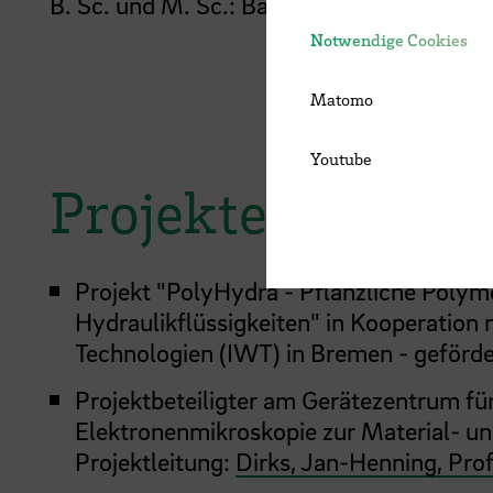
B. Sc. und M. Sc.: Bachelor- und Masterpr
Notwendige Cookies
Matomo
Youtube
Projekte
Projekt "PolyHydra - Pflanzliche Polyme
Hydraulikflüssigkeiten" in Kooperation m
Technologien (IWT) in Bremen - geförde
Projektbeteiligter am Gerätezentrum für
Elektronenmikroskopie zur Material- u
Projektleitung:
Dirks, Jan-Henning, Prof