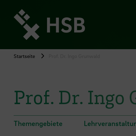
Direkt
zum
Seiteninhalt
springen
Startseite
Prof. Dr. Ingo Grunwald
Prof. Dr. Ingo
Themengebiete
Lehrveranstaltu