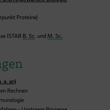
rpunkt Proteine)
sse ISTAB
B. Sc
. und
M. Sc.
ngen
. a. an)
hen Rechnen
mmunologie
erfahren - Upstream Prozesse