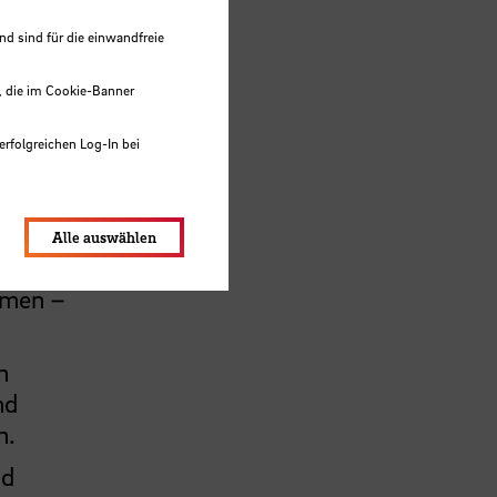
 sind für die einwandfreie
, die im Cookie-Banner
len
enzen
erfolgreichen Log-In bei
d der
lungen werden im Local Storage
aler
Alle auswählen
hmen –
n
nd
n.
nd