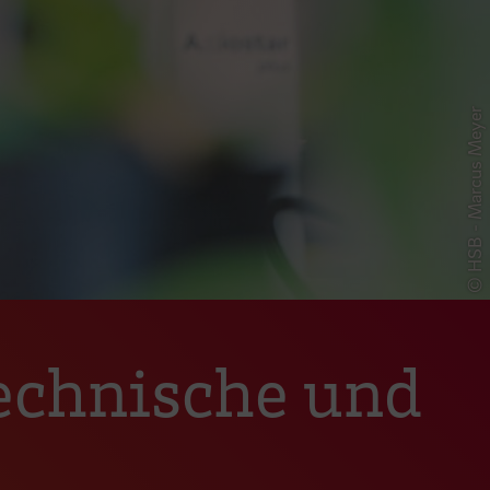
© HSB - Marcus Meyer
Technische und