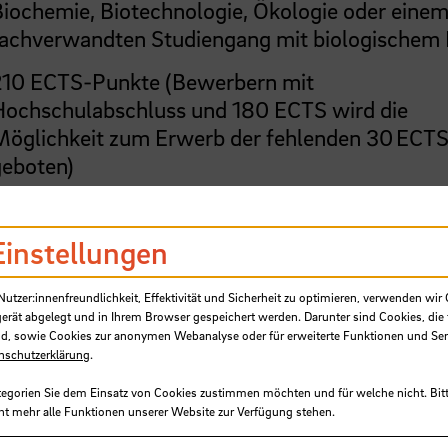
iochemie, Biotechnologie, Ökologie oder eine
fachverwandten Studiengang mit biologischem
210 ECTS-Punkte (Bewerbern mit
Hochschulabschluss und 180 ECTS wird die
Möglichkeit zum Erwerb der fehlenden 30 ECT
geboten)
Englischkenntnisse B2
Einstellungen
Deutschsprachkenntnisse
(Muttersprachlich od
Niveau C1 für Hochschulen
)
tzer:innenfreundlichkeit, Effektivität und Sicherheit zu optimieren, verwenden wir 
gerät abgelegt und in Ihrem Browser gespeichert werden. Darunter sind Cookies, die 
d, sowie Cookies zur anonymen Webanalyse oder für erweiterte Funktionen und Ser
tsch und Englisch
nschutzerklärung
.
tegorien Sie dem Einsatz von Cookies zustimmen möchten und für welche nicht. Bitt
ultät Natur und Technik
ht mehr alle Funktionen unserer Website zur Verfügung stehen.