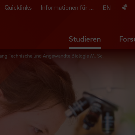
Quicklinks
Informationen für ...
Deuts
EN
Studieren
Fors
gang Technische und Angewandte Biologie M. Sc.