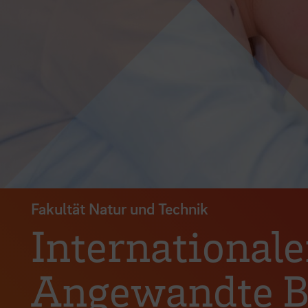
Fakultät Natur und Technik
International
Angewandte Bi