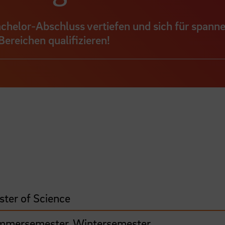
achelor-Abschluss vertiefen und sich für spann
ereichen qualifizieren!
ter of Science
mmersemester, Wintersemester