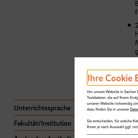
B
Ihre Cookie 
Um unsere Website in Sachen Nu
Textdateien, die auf Ihrem End
unserer Website notwendig sin
Unterrichtssprache
Deu
dazu finden Sie in unserer
Date
Sie entscheiden, für welche Ka
Fakultät/Institution
Fak
Ihnen je nach Auswahl ggf. nic