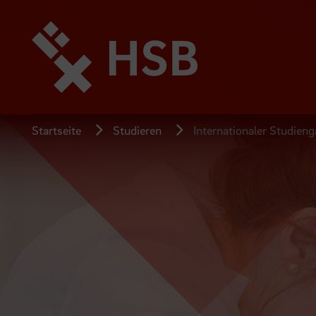
Direkt
zum
Seiteninhalt
springen
Startseite
Studieren
Internationaler Studien