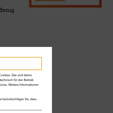
m
 Bezug
S
er
Cookies. Das sind kleine
technisch für den Betrieb
vices. Weitere Informationen
e berücksichtigen Sie, dass