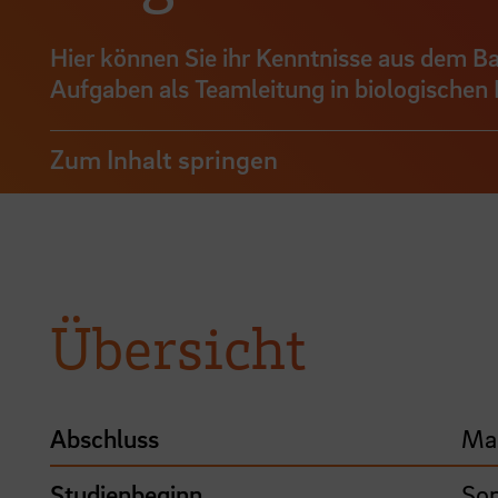
Hier können Sie ihr Kenntnisse aus dem B
Aufgaben als Teamleitung in biologischen B
Zum Inhalt springen
Übersicht
Abschluss
Mas
Studienbeginn
So