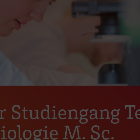
er Studiengang 
ologie M. Sc.