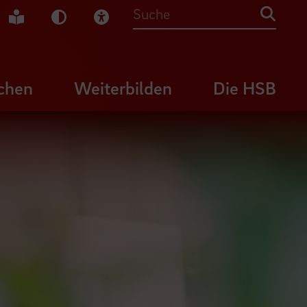
che Gebärdensprache
Leichte Sprache
Dunkel-Modus
Visuelle Hilfe
Suche
chen
Weiterbilden
Die HSB