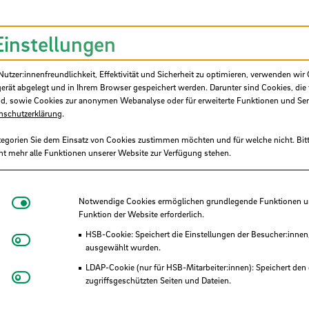
Einstellungen
tzer:innenfreundlichkeit, Effektivität und Sicherheit zu optimieren, verwenden wir 
gerät abgelegt und in Ihrem Browser gespeichert werden. Darunter sind Cookies, die 
d, sowie Cookies zur anonymen Webanalyse oder für erweiterte Funktionen und Ser
nschutzerklärung
.
tegorien Sie dem Einsatz von Cookies zustimmen möchten und für welche nicht. Bitt
ht mehr alle Funktionen unserer Website zur Verfügung stehen.
ltät 5 Natur und Technik
 nicht barrierefrei)
Notwendige Cookies
Notwendige Cookies ermöglichen grundlegende Funktionen und
Funktion der Website erforderlich.
HSB-Cookie: Speichert die Einstellungen der Besucher:innen
Matomo
ausgewählt wurden.
LDAP-Cookie (nur für HSB-Mitarbeiter:innen): Speichert den 
Youtube
zugriffsgeschützten Seiten und Dateien.
Eye-Able®: Es werden keine Cookies gesetzt. Nutzereinstel