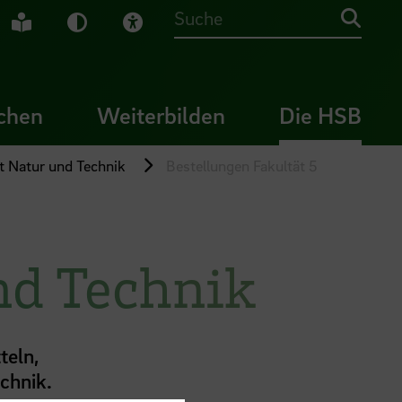
che Gebärdensprache
Leichte Sprache
Dunkel-Modus
Visuelle Hilfe
Suche
chen
Weiterbilden
Die HSB
ät Natur und Technik
Bestellungen Fakultät 5
nd Technik
teln,
echnik.