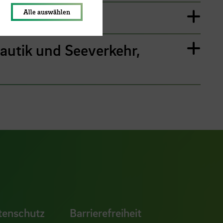
Alle auswählen
autik und Seeverkehr,
ook Seite
erer Xing Seite
Zu unserer LinkedIn Seite
e
uTube Seite
tenschutz
Barrierefreiheit