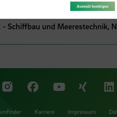
des Browsers gespeichert.
Auswahl bestätigen
1 - Maschinenbau
- Schiffbau und Meerestechnik, N
Zu unserer Faceb
Zu uns
Zu unserer Instagram Seit
Zu unserer Yo
umfinder
Karriere
Impressum
Da