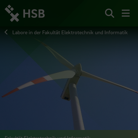
Direkt
zum
Seiteninhalt
Suchen
Me
springen
Labore in der Fakultät Elektrotechnik und Informatik
Fakultät Elektrotechnik und Informatik