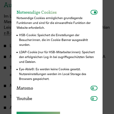
Ausstattung
Notwendi
Notwendige Cookies
Im Labor für Elektrische Energietechnik können
Notwendige Cookies ermöglichen grundlegende
Messungen und Untersuchungen in vielen
Funktionen und sind für die einwandfreie Funktion der
Leistungsbereichen durchgeführt werden. Darunter zählen
Website erforderlich.
z.B.
:
HSB-Cookie: Speichert die Einstellungen der
Besucher:innen, die im Cookie-Banner ausgewählt
wurden.
Langzeit-Energiemessung bis zu 1 MVA Leistung
LDAP-Cookie (nur für HSB-Mitarbeiter:innen): Speichert
Messung Schein-, Wirk- und Blindleistung bis 1MVA
den erfolgreichen Log-In bei zugriffsgeschützten Seiten
und Dateien.
Transiente Strom- und Spannungsmessung bis zu
Eye-Able®: Es werden keine Cookies gesetzt.
Nutzereinstellungen werden im Local Storage des
einer Grenzfrequenz von 200 kHz
Browsers gespeichert.
Magnetfeld-Messungen
Matomo
Matomo
Thermografie-Aufnahmen
Youtube
Youtube
Auslegung und Dimensionierung von Speichern