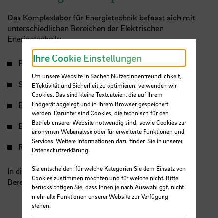
Das Komplexlabor für Energietechnik befasst sich mit
unterschiedlichen Bereichen der Elektrischen
Enerigetechnik:
Ihre Cookie Einstellungen
Photovoltaik
Um unsere Website in Sachen Nutzer:innenfreundlichkeit,
Solarthermie
Effektivität und Sicherheit zu optimieren, verwenden wir
Cookies. Das sind kleine Textdateien, die auf Ihrem
Elektrische Energiespeicher
Endgerät abgelegt und in Ihrem Browser gespeichert
werden. Darunter sind Cookies, die technisch für den
Betrieb unserer Website notwendig sind, sowie Cookies zur
Energieumwandlung
anonymen Webanalyse oder für erweiterte Funktionen und
Services. Weitere Informationen dazu finden Sie in unserer
Regenerative Energien
Datenschutzerklärung
.
Sie entscheiden, für welche Kategorien Sie dem Einsatz von
In diesen Bereichen finden auch laufend Aktivitäten im
Cookies zustimmen möchten und für welche nicht. Bitte
Bereich Forschung und Entwicklung statt.
berücksichtigen Sie, dass Ihnen je nach Auswahl ggf. nicht
mehr alle Funktionen unserer Website zur Verfügung
stehen.