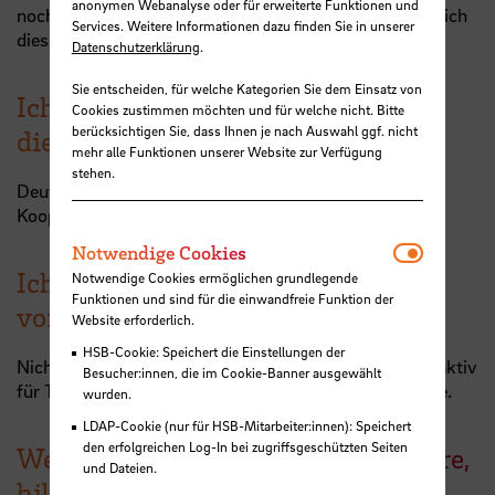
anonymen Webanalyse oder für erweiterte Funktionen und
noch bei vielen Menschen vorhandene Ignoranz bezüglich
Services. Weitere Informationen dazu finden Sie in unserer
dieser Themen.
Datenschutzerklärung
.
Sie entscheiden, für welche Kategorien Sie dem Einsatz von
Ich finde, das braucht die Welt in
Cookies zustimmen möchten und für welche nicht. Bitte
berücksichtigen Sie, dass Ihnen je nach Auswahl ggf. nicht
diesen Zeiten:
mehr alle Funktionen unserer Website zur Verfügung
stehen.
Deutlich weniger Ignoranz. Dafür aber viel mehr
Kooperation und Aktion.
Notwendi
Notwendige Cookies
Ich habe mir ganz konkret
Notwendige Cookies ermöglichen grundlegende
Funktionen und sind für die einwandfreie Funktion der
vorgenommen:
Website erforderlich.
HSB-Cookie: Speichert die Einstellungen der
Nicht den Mut zu verlieren! Und mich auch weiterhin aktiv
Besucher:innen, die im Cookie-Banner ausgewählt
für Themen einzusetzen auf die ich einen Einfluss habe.
wurden.
LDAP-Cookie (nur für HSB-Mitarbeiter:innen): Speichert
den erfolgreichen Log-In bei zugriffsgeschützten Seiten
Wenn ich die innere Balance verliere,
und Dateien.
hilft mir: