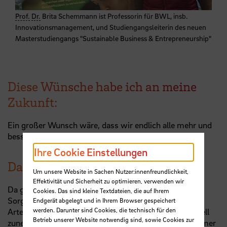
Prof.
Dr.
Brita Schemmann ist Professorin für BWL, insb.
Innovationsmanagement, und Studiengangsleiterin des neuen
Masterstudiengangs "Sustainable Business & Entrepreneurship"
Diese Wünsche habe ich an meine
Zukunft:
Ein großer Wunsch wäre, dass wir endlich alle mehr und
besser aus unseren Fehlern lernen...
Ihre Cookie Einstellungen
Das macht mir Sorgen:
Um unsere Website in Sachen Nutzer:innenfreundlichkeit,
Effektivität und Sicherheit zu optimieren, verwenden wir
Da gibt es derzeit sehr viele Dinge, aber meine größte
Cookies. Das sind kleine Textdateien, die auf Ihrem
Sorge ist der Klimawandel und der Verlust der
Endgerät abgelegt und in Ihrem Browser gespeichert
werden. Darunter sind Cookies, die technisch für den
Artenvielfalt mit allen schon jetzt spürbaren und schnell
Betrieb unserer Website notwendig sind, sowie Cookies zur
zunehmenden dramatischen Folgen. Und die leider immer