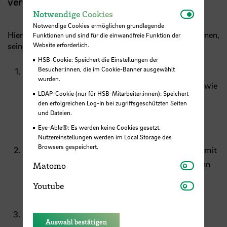
verlieren?
Notwendi
Notwendige Cookies
Notwendige Cookies ermöglichen grundlegende
Hier sind einige Tipps, die einem Menschen helfen können,
Funktionen und sind für die einwandfreie Funktion der
Website erforderlich.
seine innere Balance wiederzufinden:
HSB-Cookie: Speichert die Einstellungen der
Besucher:innen, die im Cookie-Banner ausgewählt
Üben Sie Meditation oder Atemübungen: Eine
wurden.
regelmäßige Praxis von Entspannungstechniken, wie
LDAP-Cookie (nur für HSB-Mitarbeiter:innen): Speichert
Meditation oder tiefem Atem, kann helfen, Stress
den erfolgreichen Log-In bei zugriffsgeschützten Seiten
und Dateien.
und Anspannung abzubauen und das Gefühl von
Innenbalance wiederherzustellen.
Eye-Able®: Es werden keine Cookies gesetzt.
Nutzereinstellungen werden im Local Storage des
Browsers gespeichert.
Verbringen Sie Zeit in der Natur: Eine Verbindung mit
Matomo
der Natur, wie Spazierengehen oder Camping, kann
Matomo
helfen, Stress abzubauen und eine gesunde
Youtube
Youtube
Perspektive auf das Leben zu gewinnen.
Üben Sie körperliche Aktivität: Regelmäßige
Auswahl bestätigen