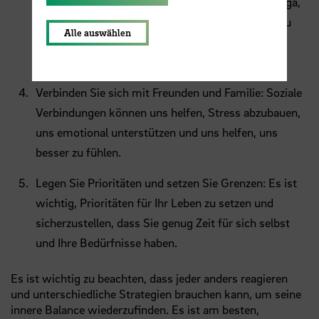
körperliche Aktivität, wie Joggen, Tanzen oder Yoga,
kann dazu beitragen, Stress abzubauen, Energie zu
Alle auswählen
steigern und ein besseres körperliches und
emotionales Wohlbefinden zu erreichen.
Verbinden Sie sich mit Freunden und Familie: Soziale
Verbindungen können uns helfen, Stress abzubauen,
uns emotional unterstützen und uns helfen, uns
besser zu fühlen.
Legen Sie Prioritäten und setzen Sie Grenzen: Es ist
wichtig, Prioritäten für Ihr Leben zu setzen und
sicherzustellen, dass Sie genug Zeit für sich selbst
und Ihre Bedürfnisse haben.
Es ist wichtig zu beachten, dass jeder anders reagieren
und unterschiedliche Strategien brauchen kann, um seine
innere Balance wiederzufinden. Es ist am besten,