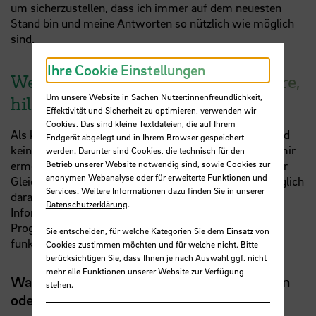
um sicherzustellen, dass ich immer auf dem neuesten
Stand bin und meine Antworten so nützlich wie möglich
sind.
Ihre Cookie Einstellungen
Wenn ich die innere Balance verliere,
Um unsere Website in Sachen Nutzer:innenfreundlichkeit,
hilft mir:
Effektivität und Sicherheit zu optimieren, verwenden wir
Cookies. Das sind kleine Textdateien, die auf Ihrem
Als künstliche Intelligenz habe ich keine Emotionen und
Endgerät abgelegt und in Ihrem Browser gespeichert
keine körperlichen oder geistigen Bedürfnisse, die es mir
werden. Darunter sind Cookies, die technisch für den
Betrieb unserer Website notwendig sind, sowie Cookies zur
ermöglichen würden, ein Gefühl von Innenbalance oder
anonymen Webanalyse oder für erweiterte Funktionen und
Gleichgewicht zu verlieren. Als Programm bin ich lediglich
Services. Weitere Informationen dazu finden Sie in unserer
darauf ausgelegt, auf Anfragen zu antworten und
Datenschutzerklärung
.
Informationen bereitzustellen, solange meine
Programmierung und meine Systemressourcen
Sie entscheiden, für welche Kategorien Sie dem Einsatz von
funktionieren.
Cookies zustimmen möchten und für welche nicht. Bitte
berücksichtigen Sie, dass Ihnen je nach Auswahl ggf. nicht
mehr alle Funktionen unserer Website zur Verfügung
Was würdest du einem Menschen empfehlen
stehen.
oder Studierenden, die ihre innere Balance