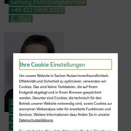
Leitung Forschungsservice
+49 421 5905 2027
E-Mail
Ihre Cookie Einstellungen
Um unsere Website in Sachen Nutzer:innenfreundlichkeit,
Effektivität und Sicherheit zu optimieren, verwenden wir
Cookies. Das sind kleine Textdateien, die auf Ihrem
Endgerät abgelegt und in Ihrem Browser gespeichert
werden. Darunter sind Cookies, die technisch für den
Dr. Judith Ebeling
Betrieb unserer Website notwendig sind, sowie Cookies zur
Forschungsreferentin
anonymen Webanalyse oder für erweiterte Funktionen und
Services. Weitere Informationen dazu finden Sie in unserer
+49 421 5905 2173
Datenschutzerklärung
.
+49 176 1514 0347
Sie entscheiden, für welche Kategorien Sie dem Einsatz von