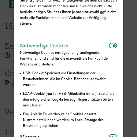
E-Mail
Cookies zustimmen möchten und für welche nicht. Bitte
berücksichtigen Sie, dass Ihnen je nach Auswahl ggf. nicht
mehr alle Funktionen unserer Website zur Verfügung
stehen.
16.
Januar
2023
Notwendi
Zeit
Notwendige Cookies
Notwendige Cookies ermöglichen grundlegende
12:30 - 13:30 Uhr
Funktionen und sind für die einwandfreie Funktion der
Website erforderlich.
Ort
HSB-Cookie: Speichert die Einstellungen der
Besucher:innen, die im Cookie-Banner ausgewählt
Anmeldung
wurden.
LDAP-Cookie (nur für HSB-Mitarbeiter:innen): Speichert
den erfolgreichen Log-In bei zugriffsgeschützten Seiten
und Dateien.
Veranstaltungen der HSB
Eye-Able®: Es werden keine Cookies gesetzt.
Nutzereinstellungen werden im Local Storage des
Browsers gespeichert.
17.
Matomo
Matomo