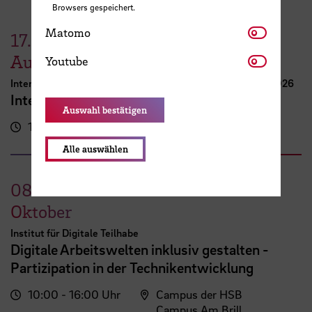
Browsers gespeichert.
Matomo
Matomo
17.
Youtube
August
Youtube
International Week Computer Science and Digital Media 2026
International FutureNow! Symposium
Auswahl bestätigen
16:00 - 17:30 Uhr
Kassenhalle
Alle auswählen
08.
Oktober
Institut für Digitale Teilhabe
Digitale Arbeitswelten inklusiv gestalten -
Partizipation in der Technikentwicklung
10:00 - 16:00 Uhr
Campus der HSB
Campus Am Brill