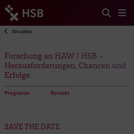
Direkt
zum
Seiteninhalt
Suchen
Me
springen
Aktuelles
Forschung an HAW / HSB -
Herausforderungen, Chancen und
Erfolge
Programm
Kontakt
SAVE THE DATE