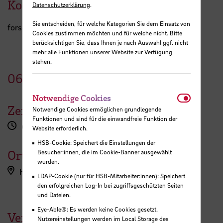
Kontakt
Datenschutzerklärung
.
Sie entscheiden, für welche Kategorien Sie dem Einsatz von
forschungsservice[at]hs-bremen.de
Cookies zustimmen möchten und für welche nicht. Bitte
berücksichtigen Sie, dass Ihnen je nach Auswahl ggf. nicht
mehr alle Funktionen unserer Website zur Verfügung
stehen.
06.
November
2026
Notwendi
Notwendige Cookies
Zeit
Notwendige Cookies ermöglichen grundlegende
Funktionen und sind für die einwandfreie Funktion der
08:30 - 12:30 Uhr
Website erforderlich.
HSB-Cookie: Speichert die Einstellungen der
Ort
Besucher:innen, die im Cookie-Banner ausgewählt
wurden.
Hochschule Bremen
LDAP-Cookie (nur für HSB-Mitarbeiter:innen): Speichert
den erfolgreichen Log-In bei zugriffsgeschützten Seiten
und Dateien.
Eye-Able®: Es werden keine Cookies gesetzt.
Veranstaltungen der HSB
Nutzereinstellungen werden im Local Storage des