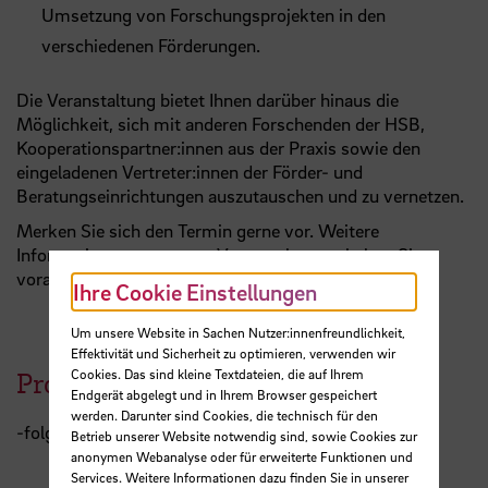
Umsetzung von Forschungsprojekten in den
verschiedenen Förderungen.
Die Veranstaltung bietet Ihnen darüber hinaus die
Möglichkeit, sich mit anderen Forschenden der HSB,
Kooperationspartner:innen aus der Praxis sowie den
eingeladenen Vertreter:innen der Förder- und
Beratungseinrichtungen auszutauschen und zu vernetzen.
Merken Sie sich den Termin gerne vor. Weitere
Informationen zu unserer Veranstaltung erhalten Sie
voraussichtlich im September.
Ihre Cookie Einstellungen
Um unsere Website in Sachen Nutzer:innenfreundlichkeit,
Effektivität und Sicherheit zu optimieren, verwenden wir
Cookies. Das sind kleine Textdateien, die auf Ihrem
Programm
Endgerät abgelegt und in Ihrem Browser gespeichert
werden. Darunter sind Cookies, die technisch für den
-folgt-
Betrieb unserer Website notwendig sind, sowie Cookies zur
anonymen Webanalyse oder für erweiterte Funktionen und
Services. Weitere Informationen dazu finden Sie in unserer