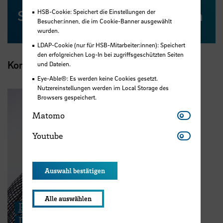
School of Architecture Bremen
HSB-Cookie: Speichert die Einstellungen der
Besucher:innen, die im Cookie-Banner ausgewählt
wurden.
LDAP-Cookie (nur für HSB-Mitarbeiter:innen): Speichert
den erfolgreichen Log-In bei zugriffsgeschützten Seiten
Kontakt
und Dateien.
Eye-Able®: Es werden keine Cookies gesetzt.
Nutzereinstellungen werden im Local Storage des
Browsers gespeichert.
Matomo
Matomo
Youtube
Youtube
Auswahl bestätigen
Alle auswählen
Prof. Dipl.-Ing. Andrea Dung
Darstellungs- und Entwurfsmethodik