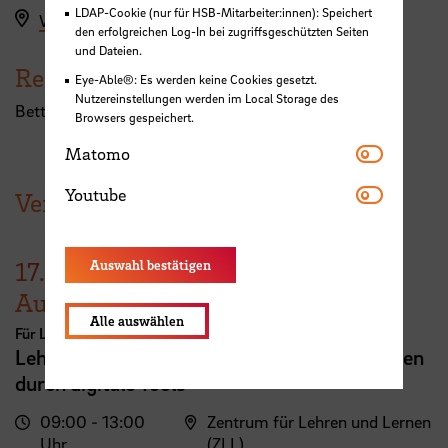
LDAP-Cookie (nur für HSB-Mitarbeiter:innen): Speichert
Workshopanmeldung hier
den erfolgreichen Log-In bei zugriffsgeschützten Seiten
und Dateien.
Referent:in
Eye-Able®: Es werden keine Cookies gesetzt.
Nutzereinstellungen werden im Local Storage des
Bettina Enghardt und Tanja Müller
Browsers gespeichert.
Matomo
Matomo
Youtube
Youtube
Veranstaltungen der HSB
17.
Auswahl bestätigen
August
Alle auswählen
Für Lehrende
Lehrveranstaltungsplanung mit KI. Zeit sparen
durch digitale Tools
09:00 - 13:00
Zentrum für Lehren und Lernen
Uhr
(ZLL)