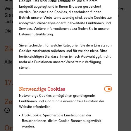
Cookies. Das sind kleine Textdateien, die auf Ihrem
Endgerät abgelegt und in Ihrem Browser gespeichert
Wenn Sie an der ganzen Reihe teilnehmen wollen, melden
werden. Darunter sind Cookies, die technisch für den
Sie sich für alle drei Workshops separat an. Sie können
Betrieb unserer Website notwendig sind, sowie Cookies zur
sich aber auch nur für einen Workshop anmelden.
anonymen Webanalyse oder für erweiterte Funktionen und
Services. Weitere Informationen dazu finden Sie in unserer
Die Workshops werden regelmäßig wiederholt.
Datenschutzerklärung
.
Sie entscheiden, für welche Kategorien Sie dem Einsatz von
Zielgruppe
Cookies zustimmen möchten und für welche nicht. Bitte
berücksichtigen Sie, dass Ihnen je nach Auswahl ggf. nicht
Alle Studierenden der Hochschule Bremen
mehr alle Funktionen unserer Website zur Verfügung
stehen.
17.
November
2025
Notwendi
Notwendige Cookies
Notwendige Cookies ermöglichen grundlegende
Zeit
Funktionen und sind für die einwandfreie Funktion der
Website erforderlich.
16:30 - 19:45 Uhr
HSB-Cookie: Speichert die Einstellungen der
Besucher:innen, die im Cookie-Banner ausgewählt
Ort
wurden.